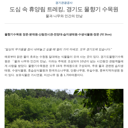
경기관광공사
도심 속 휴양림 트레킹, 경기도 물향기 수목원
물과 나무와 인간의 만남
물향기수목원 정문-분재원-산림전시관-전망대-습지생태원-수생식물원-정문 (약 3km)
“일상의 무거움을 잠시 내려놓고 싶을 때 멀리 가지 마세요. 모두 경기도에 있습니다.”
예로부터 맑은 물이 흐르는 수청동 일대에는 식물들이 모여 사는 곳이 있다. 경기도물향기수목
원은 「물과 나무와 인간의 만남」이라는 주제로 조성되어 10년이 넘는 시간동안 관람객들에
게 사랑을 받았다. 물향기수목원은 모두 19개 주제원으로 구성되며, 주로 물과 관련된 습지생
태원, 수생식물원, 호습성식물원과 한국의소나무원, 단풍나무원, 유실수원, 중부지역자생원 등
이 있다. 보유식물은 가시연꽃, 미선나무 등 총 1,700여종이다.