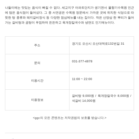
나들이에는 맛있는 음식이 빠질 수 없다. 세교지구 아파트단지가 생기면서 물향기수목원 인근
에 많은 음식점이 들어섰다. 그 중 서연궁은 수목원 정문에서 가까운 곳에 위치한 식당으로 따
뜻한 탕 종류와 돼지갈비정식 등 다양한 점심메뉴를 내는 집이다. 작은 산양삼 한 뿌리가 들어
가는 갈비탕과 곰탕이 푸짐하며 든든하고 육개장칼국수와 냉면도 인기메뉴이다.
경기도 오산시 오산대역로132번길 31
주소
031-377-4878
문의
11:00 ~ 22:00
이용시간
갈비탕 9,000원 / 육개장칼국수 8,000원 /
이용정보
석갈비 14,000원
<ggc의 모든 콘텐츠는 저작권법의 보호를 받습니다.>