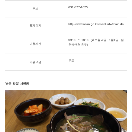
031-377-1625
문의
http://www.osan.go.kr/osanUnfw/main.do
홈페이지
09:00 ~ 18:00 (매주월요일, 1월1일, 설·
이용시간
추석연휴 휴무)
무료
이용요금
[숨은 맛집] 서연궁