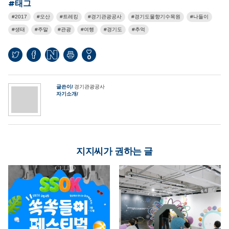
#태그
2017
오산
트레킹
경기관광공사
경기도물향기수목원
나들이
생태
주말
관광
여행
경기도
추억
0
글쓴이
경기관광공사
자기소개
지지씨가 권하는 글