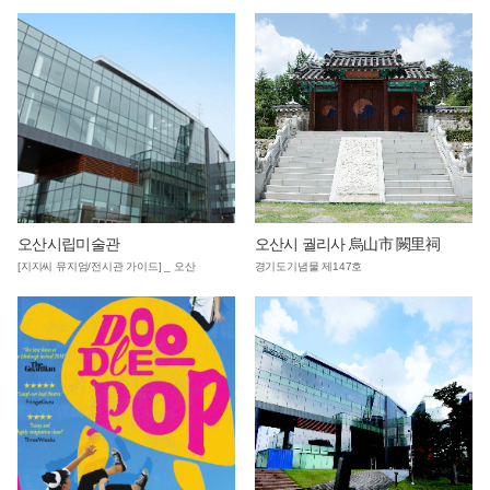
오산시립미술관
오산시 궐리사 烏山市 闕里祠
[지지씨 뮤지엄/전시관 가이드] _ 오산
경기도기념물 제147호