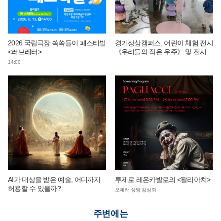
2026 국립극장 쏙쏙들이 페스티벌
경기상상캠퍼스, 어린이 체험 전시
<러브레터>
《우리들의 작은 우주》 및 전시
연계 단체 교육 운영
14:00
AI가 대상을 받은 예술, 어디까지
루제로 레온카발로의 <팔리아치>
허용할 수 있을까?
오페라 상영 감상회
주변에는