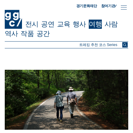
참여기관/
경기문화재단
전시
공연
교육
행사
여행
사람
역사
작품
공간
ggc/