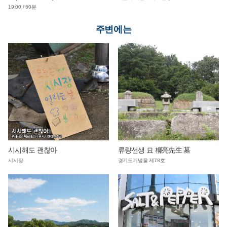
19:00 / 60분
주변에는
시시해도 괜찮아
류량선생 묘 柳亮先生 墓
시시장
경기도기념물 제78호