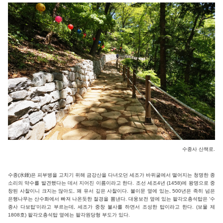
수종사 산책로.
수종(水鍾)은 피부병을 고치기 위해 금강산을 다녀오던 세조가 바위굴에서 떨어지는 청명한 종
소리의 약수를 발견했다는 데서 지어진 이름이라고 한다. 조선 세조4년 (1458)에 왕명으로 중
창된 사찰이니 크지는 않아도, 꽤 유서 깊은 사찰이다. 불이문 옆에 있는, 500년은 족히 넘은
은행나무는 산수화에서 빠져 나온듯한 절경을 뽐낸다. 대웅보전 옆에 있는 팔각오층석탑은 ‘수
종사 다보탑’이라고 부르는데, 세조가 중창 불사를 하면서 조성한 탑이라고 한다. (보물 제
1808호) 팔각오층석탑 옆에는 팔각원당형 부도가 있다.