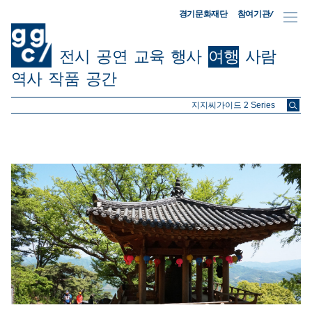
참여기관/
경기문화재단
전시
공연
교육
행사
여행
사람
역사
작품
공간
ggc/