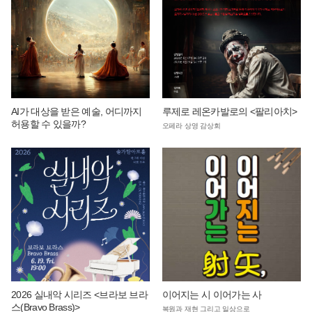
AI가 대상을 받은 예술, 어디까지
루제로 레온카발로의 <팔리아치>
허용할 수 있을까?
오페라 상영 감상회
2026 실내악 시리즈 <브라보 브라
이어지는 시 이어가는 사
스(Bravo Brass)>
복원과 재현 그리고 일상으로