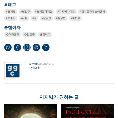
#태그
경기도
남양주
경기문화재단
지지씨가이드
경기문화예술여행서
수종사
사찰
절
운길산
삼정헌
북한강
@참여자
어라운드
김선주
정혜미
1
글쓴이
지지씨가이드
자기소개
지지씨가 권하는 글