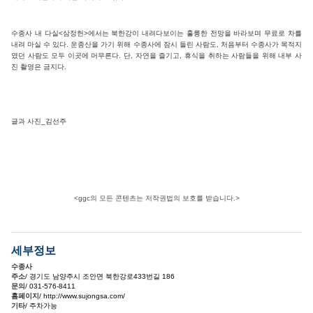
수종사 내 다실<삼정헌>에서는 북한강이 내려다보이는 훌륭한 전망을 바라보며 무료로 차를
내려 마실 수 있다. 운종산을 가기 위해 수종사에 잠시 들린 사람도, 처음부터 수종사가 목적지
였던 사람도 모두 이곳에 머무른다. 단, 자연을 즐기고, 휴식을 취하는 사람들을 위해 내부 사
진 촬영은 금지다.
글과 사진_김선주
<ggc의 모든 콘텐츠는 저작권법의 보호를 받습니다.>
세부정보
수종사
주소
/ 경기도 남양주시 조안면 북한강로433번길 186
문의
/ 031-576-8411
홈페이지
/ http://www.sujongsa.com/
기타
/ 주차가능