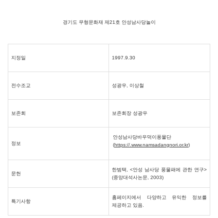
경기도 무형문화재 제21호 안성남사당놀이
지정일
1997.9.30
전수조교
성광우, 이상철
보존회
보존회장 성광우
안성남사당바우덕이풍물단
정보
(
https://.www.namsadangnori.or.kr
)
한범택, <안성 남사당 풍물패에 관한 연구>
문헌
(중앙대석사논문, 2003)
홈페이지에서 다양하고 유익한 정보를
특기사항
제공하고 있음.