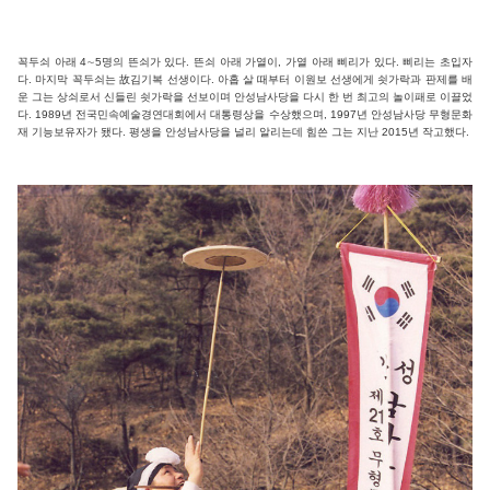
꼭두쇠 아래 4∼5명의 뜬쇠가 있다. 뜬쇠 아래 가열이, 가열 아래 삐리가 있다. 삐리는 초입자
다. 마지막 꼭두쇠는 故김기복 선생이다. 아홉 살 때부터 이원보 선생에게 쇳가락과 판제를 배
운 그는 상쇠로서 신들린 쇳가락을 선보이며 안성남사당을 다시 한 번 최고의 놀이패로 이끌었
다. 1989년 전국민속예술경연대회에서 대통령상을 수상했으며, 1997년 안성남사당 무형문화
재 기능보유자가 됐다. 평생을 안성남사당을 널리 알리는데 힘쓴 그는 지난 2015년 작고했다.