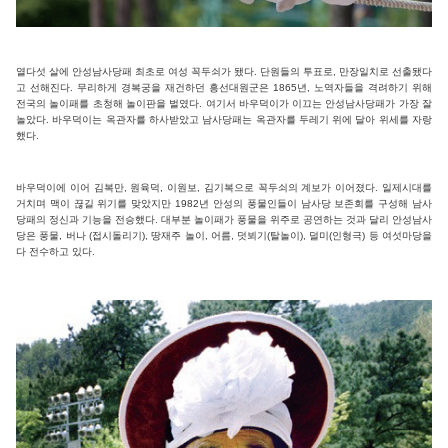
열다섯 살에 안성남사당패 최초로 여성 꼭두쇠가 됐다. 단원들의 투표로, 만장일치로 선출됐다
고 선해진다. 무리하게 경복궁을 재건하던 흥선대원군은 1865년, 노역자들을 격려하기 위해
전국의 놀이패를 초청해 놀이판을 벌였다. 여기서 바우덕이가 이끄는 안성남사당패가 가장 잘
놀았다. 바우덕이는 옥관자를 하사받았고 남사당패는 옥관자를 두레기 위에 달아 위세를 자랑
했다.
바우덕이에 이어 김복만, 원육덕, 이원보, 김기복으로 꼭두쇠의 계보가 이어졌다. 일제시대를
거치며 맥이 끊길 위기를 맞았지만 1982년 안성의 풍물인들이 남사당 보존회를 구성해 남사
당패의 정신과 기능을 전승했다. 대부분 놀이패가 풍물을 위주로 공연하는 것과 달리 안성남사
당은 풍물, 버나 (접시돌리기), 땅재주 놀이, 어름, 덧뵈기(탈놀이), 덜미(인형극) 등 여섯마당을
다 전수하고 있다.