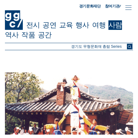
참여기관/
경기문화재단
전시
공연
교육
행사
여행
사람
역사
작품
공간
ggc/