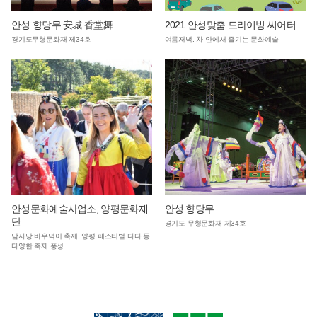
안성 향당무 安城 香堂舞
2021 안성맞춤 드라이빙 씨어터
경기도무형문화재 제34호
여름저녁, 차 안에서 즐기는 문화예술
안성문화예술사업소, 양평문화재
안성 향당무
단
경기도 무형문화재 제34호
남사당 바우덕이 축제, 양평 페스티벌 다다 등
다양한 축제 풍성