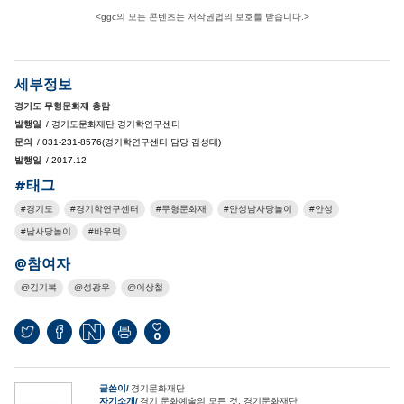
<ggc의 모든 콘텐츠는 저작권법의 보호를 받습니다.>
세부정보
경기도 무형문화재 총람
발행일
/ 경기도문화재단 경기학연구센터
문의
/ 031-231-8576(경기학연구센터 담당 김성태)
발행일
/ 2017.12
#태그
경기도
경기학연구센터
무형문화재
안성남사당놀이
안성
남사당놀이
바우덕
@참여자
김기복
성광우
이상철
0
글쓴이
경기문화재단
자기소개
경기 문화예술의 모든 것, 경기문화재단