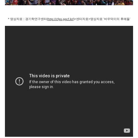
* 영상자료 : 경기학연구센터(
http://cfgs.ggcf.kr/
)>센터자료>영상자료 '바우덕이의 후예들'