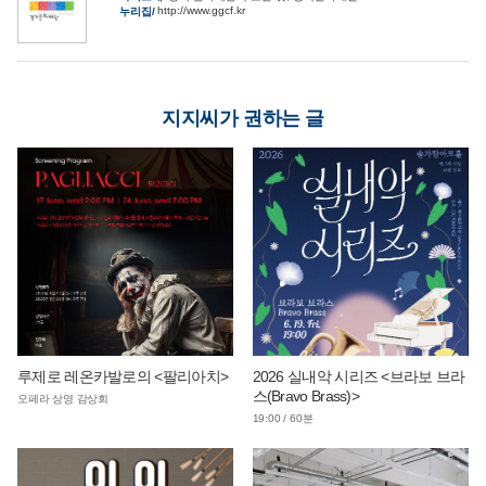
http://www.ggcf.kr
누리집
지지씨가 권하는 글
루제로 레온카발로의 <팔리아치>
2026 실내악 시리즈 <브라보 브라
스(Bravo Brass)>
오페라 상영 감상회
19:00 / 60분