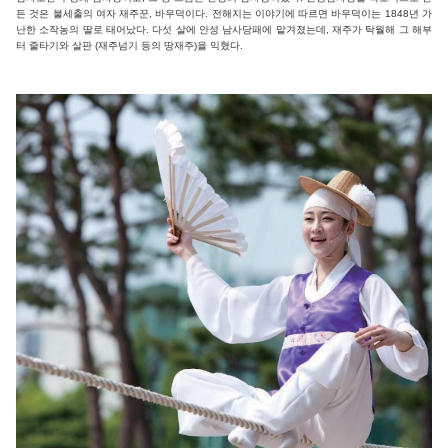
든 것은 불세출의 여자 재주꾼, 바우덕이다. 전해지는 이야기에 따르면 바우덕이는 1848년 가
난한 소작농의 딸로 태어났다. 다섯 살에 안성 남사당패에 맡겨졌는데, 재주가 탁월해 그 해부
터 줄타기와 살판 (재주넘기 등의 땅재주)을 익혔다.