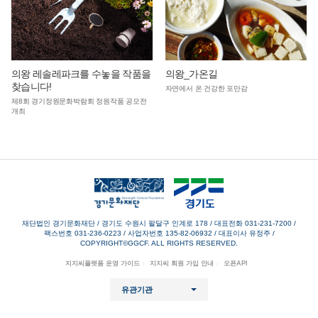
의왕 레솔레파크를 수놓을 작품을
의왕_가온길
찾습니다!
자연에서 온 건강한 포만감
제8회 경기정원문화박람회 정원작품 공모전
개최
재단법인 경기문화재단 / 경기도 수원시 팔달구 인계로 178
/
대표전화 031-231-7200
/
팩스번호 031-236-0223
/
사업자번호 135-82-06932
/
대표이사 유정주
/
COPYRIGHT©GGCF. ALL RIGHTS RESERVED.
지지씨플랫폼 운영 가이드
지지씨 회원 가입 안내
오픈API