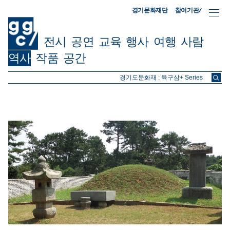
참여기관/
경기문화재단
전시
공연
교육
행사
여행
사람
역사
작품
공간
ggc/