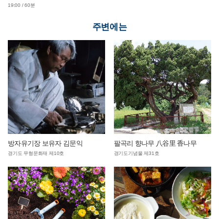
연계 단체 교육 운영
19:00 / 60분
주변에는
방자유기장 보유자 김문익
팔곡리 향나무 八谷里 香나무
경기도 무형문화재 제10호
경기도기념물 제31호