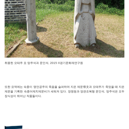
취몽헌 오태주 묘 망주석과 문인석, 2015 ©경기문화재연구원
또한 묘역에는 숙종이 명안공주의 죽음을 슬퍼하며 지은 제문祭文과 오태주가 죽었을 때 지은
제문을 기록한 숙종어제치제문비가 세워져 있다. 장명등과 양관조복형 문인석, 망주석은 모두
장식성이 뛰어난 작품들이다.