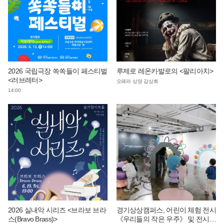
2026 국립극장 쏙쏙들이 페스티벌
루제로 레온카발로의 <팔리아치>
<러브레터>
오페라 상영 감상회
14:00
2026 실내악 시리즈 <브라보 브라
경기상상캠퍼스, 어린이 체험 전시
스(Bravo Brass)>
《우리들의 작은 우주》 및 전시