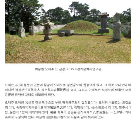
취몽헌 오태주 묘 전경, 2015 ©경기문화재연구원
묘역은 3기의 봉분이 있는데 중앙에 오태주와 명안공주의 합장묘가 있고, 그 위로 오태주의 어
머니인 정경부인貞敬夫人 상주황씨尙州黃氏의 묘역, 그리고 아래로는 오태주의 아들인 오원
吳援의 묘역이 차례로 배열되어 있다.
오태주 묘역의 봉분은 단분單墳으로 부인 명안공주와의 합장묘이다. 묘역의 석물로는 묘갈墓
碣 1기, 숙종어제치제문비肅宗御製致祭文碑 1기, 장명등 1기, 상석·향로석 각 1기, 망주석 1
쌍, 문인석 1쌍이 배치되어 있다. 봉분 좌측의 묘갈은 팔작옥개석八作屋蓋石, 비신碑身, 기대
基臺로 구성되어 있다. 비신의 전면에는 3행으로 다음과 같이 새겨져 있다.