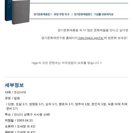
경기문화재총람 속 더 많은 문화재들을 만나고 싶다면
경기문화재연구원 홈페이지
http://gjicp.ggcf.kr
에 방문해 보세요!
<ggc의 모든 콘텐츠는 저작권법의 보호를 받습니다.>
세부정보
시대
/ 조선시대
규모
/ 일원
/ 단분, 묘갈 1기, 장명등 1기, 상석 1기, 향로석 1기, 망주석 1쌍, 문인석 1쌍, 숙종 어제 치제
문비 1기
주소
/ 안산시 상록구 사사동 산48
지정일
/ 2003.04.21
소유자
/ 오세명 외 4인
관리자
/ 오세명 외 4인