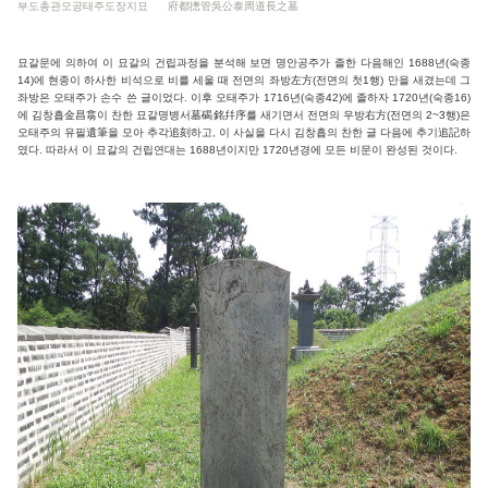
부도총관오공태주도장지묘 府都摠管吳公泰周道長之墓
묘갈문에 의하여 이 묘갈의 건립과정을 분석해 보면 명안공주가 졸한 다음해인 1688년(숙종
14)에 현종이 하사한 비석으로 비를 세울 때 전면의 좌방左方(전면의 첫1행) 만을 새겼는데 그
좌방은 오태주가 손수 쓴 글이었다. 이후 오태주가 1716년(숙종42)에 졸하자 1720년(숙종16)
에 김창흡金昌翕이 찬한 묘갈명병서墓碣銘幷序를 새기면서 전면의 우방右方(전면의 2~3행)은
오태주의 유필遺筆을 모아 추각追刻하고, 이 사실을 다시 김창흡의 찬한 글 다음에 추기追記하
였다.
따라서 이 묘갈의 건립연대는 1688년이지만 1720년경에 모든 비문이 완성된 것이다.