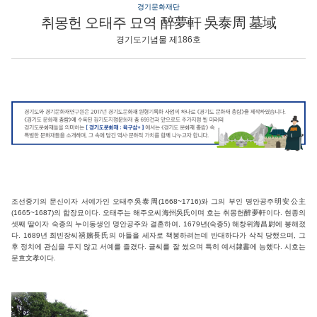
경기문화재단
취몽헌 오태주 묘역 醉夢軒 吳泰周 墓域
경기도기념물 제186호
조선중기의 문신이자 서예가인 오태주吳泰周(1668~1716)와 그의 부인 명안공주明安公主
(1665~1687)의 합장묘이다. 오태주는 해주오씨海州吳氏이며 호는 취몽헌醉夢軒이다. 현종의
셋째 딸이자 숙종의 누이동생인 명안공주와 결혼하여, 1679년(숙종5) 해창위海昌尉에 봉해졌
다. 1689년 희빈장씨禧嬪長氏의 아들을 세자로 책봉하려는데 반대하다가 삭직 당했으며, 그
후 정치에 관심을 두지 않고 서예를 즐겼다. 글씨를 잘 썼으며 특히 예서隷書에 능했다. 시호는
문효文孝이다.