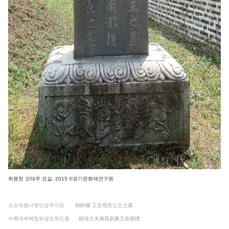
취몽헌 오태주 묘갈, 2015 ©경기문화재연구원
조선국왕녀명안공주지묘 朝鮮國 王女明安公主之墓
수록대부해창위겸오위도총 綏祿大夫海昌尉兼五衛都摠