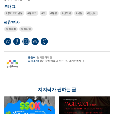
#태그
경기도기념물
봉토묘
묘
봉분
신도비
석물
안산시
@참여자
김영화
김다혜
0
글쓴이
경기문화재단
자기소개
경기 문화예술의 모든 것, 경기문화재단
지지씨가 권하는 글