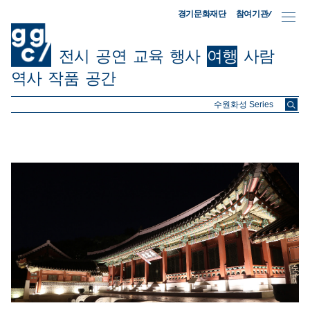
참여기관/
경기문화재단
전시
공연
교육
행사
여행
사람
역사
작품
공간
ggc/