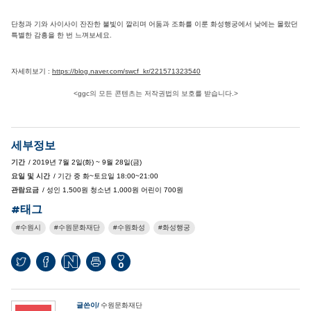
단청과 기와 사이사이 잔잔한 불빛이 깔리며 어둠과 조화를 이룬 화성행궁에서 낮에는 몰랐던
특별한 감흥을 한 번 느껴보세요. ​
자세히보기 :
https://blog.naver.com/swcf_kr/221571323540
<ggc의 모든 콘텐츠는 저작권법의 보호를 받습니다.>
세부정보
기간
/ 2019년 7월 2일(화) ~ 9월 28일(금)
요일 및 시간
/ 기간 중 화~토요일 18:00~21:00
관람요금
/ 성인 1,500원 청소년 1,000원 어린이 700원
#태그
수원시
수원문화재단
수원화성
화성행궁
0
글쓴이
수원문화재단