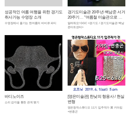
성공적인 여름 여행을 위한 경기도
경기도미술관 20주년·백남준 서거
취사가능 수영장 소개
20주기… "여름철 미술관으로 피
서 오세요"
수영장에서 즐기는 한여름의 바비큐 파티
알려줘요! GGC <경기도 / 경기도미술관·백남
준아트센터>
바디노이즈
[영은미술관] 한낮의 형용사 / 현실
변형
소리 감각을 통한 관계 맺기
영은창작스튜디오 11기 입주작가 展 키야킴
+변종곤