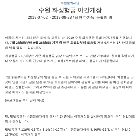
수원문화재단
수원 화성행궁 야간개장
2019-07-02 ~ 2019-09-28 / 낭만 한가득, 궁궐의 밤
어둠이 차분히 내려 앉은 도심 속 고궁의 밤! 2019 수원 화성행궁 특별 야간개장을 진행합니
다.
7월 2일(화)부터 9월 28일(토) 기간 중 매주 화요일부터 토요일 저녁 6시부터 9시까지
궁궐
의 밤을 즐길 수 있습니다.
화성행궁 야간개장은 기존 화성행궁 입장 요금만으로 누구나 관람 가능하며, 한복을 착용하거
나 수원시 카카오톡 친구의 경우(개인 적용) 무료입장 혜택도 동일하게 제공합니다.
7월 중순부터는 화성행궁의 밤을 즐길 수 있는 다채로운 프로그램이 더해집니다. 화성행궁 곳
곳에 인생 야경사진을 남길 수 있는 포토존이 설치되며 관람에 깊이를 더해 줄 야간 문화관광
해설도 진행합니다. 그리고 220여 년 전 조선시대로 이동한 것 같은 배우들이 등장하여 다채
로운 이야기도 들려줄 예정입니다.
(프로그램은 추가 공지 예정)
단, 달빛동행과 수원문화재야행 행사 기간 중에는 야간개장을 실시하지 않으며, 추석 당일에도
잠시 쉬어갑니다.
달빛동행 7.12(금)~13(토), 8.14(수)~15(목) / 수원문화재야행 8. 9(금)~11(일) / 추석 당일 9.
13(금)에는 야간개장 휴무