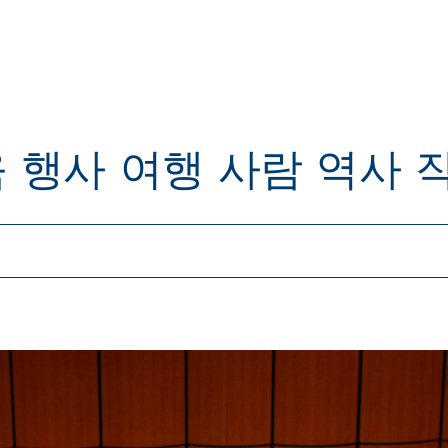
육
행사
여행
사람
역사