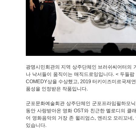
광명시민회관의 지역 상주단체인 브러쉬씨어터의 가족
나 낙서들이 움직이는 매직드로잉입니다. < 두들팝 >은 
COMEDY상을 수상했고, 2019 터키이즈미르국제
품성을 인정받은 작품입니다.
군포문화예술회관 상주단체인 군포프라임필하모닉오케스트
동안 사랑받아온 영화 OST와 친근한 멜로디의 클래
어 영화음악의 거장 존 윌리엄스, 엔리오 모리꼬네,
있습니다.