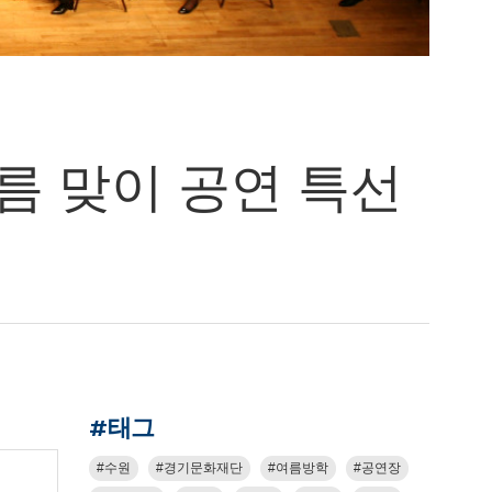
름 맞이 공연 특선
#태그
수원
경기문화재단
여름방학
공연장