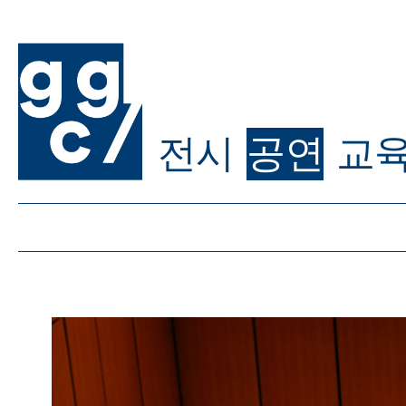
전시
공연
교
ggc/