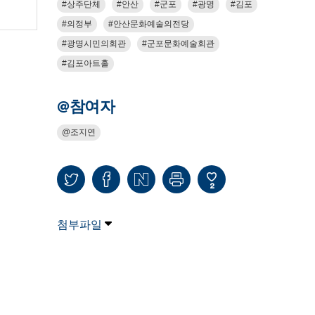
상주단체
안산
군포
광명
김포
의정부
안산문화예술의전당
광명시민의회관
군포문화예술회관
김포아트홀
@참여자
조지연
2
첨부파일