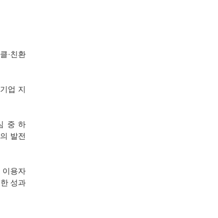
클·친환
 기업 지
 중 하
의 발전
, 이용자
수한 성과