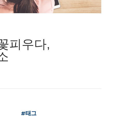
꽃피우다,
소
#태그