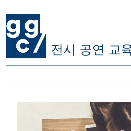
전시
공연
교
ggc/