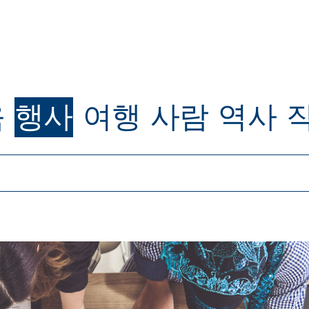
육
행사
여행
사람
역사