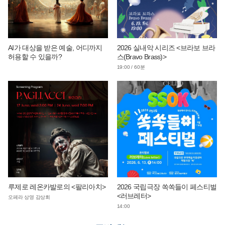
AI가 대상을 받은 예술, 어디까지
2026 실내악 시리즈 <브라보 브라
허용할 수 있을까?
스(Bravo Brass)>
19:00 / 60분
루제로 레온카발로의 <팔리아치>
2026 국립극장 쏙쏙들이 페스티벌
<러브레터>
오페라 상영 감상회
14:00