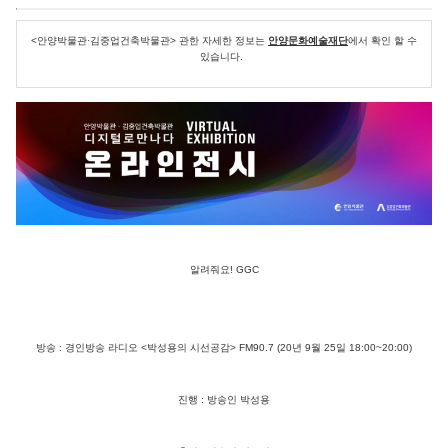
<안양박물관·김중업건축박물관> 관한 자세한 정보는
안양문화예술재단
에서 확인 할 수
있습니다.
알려줘요! GGC
방송 : 경인방송 라디오 <박성용의 시선공감> FM90.7 (20년 9월 25일 18:00~20:00)
진행 : 방송인 박성용