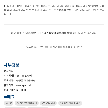
▶ 박수영 : 이제는 박물관 방문이 어려워도, 공간을 뛰어넘어 언제 어디서나 안양 역사와 문화
를 쉽고 재밌게 즐길 수 있는데요. 재밌고 유익한 콘텐츠들 준비 중이니까요. 많은 관심 부탁드
립니다.
해당 방송은 "알려줘요! GGC"
경인방송 홈페이지
를 통해 다시 들을 수 있습니다.
<ggc의 모든 콘텐츠는 저작권법의 보호를 받습니다.>
세부정보
행사개요
지역시·군
/ 경기도 안양시
주최기관
/ 안양문화예술재단
홈페이지
/ www.ayac.or.kr
문의
/ 031-687-0500
#태그
안양
안양문화예술재단
안양박물관
김중업건축박물관