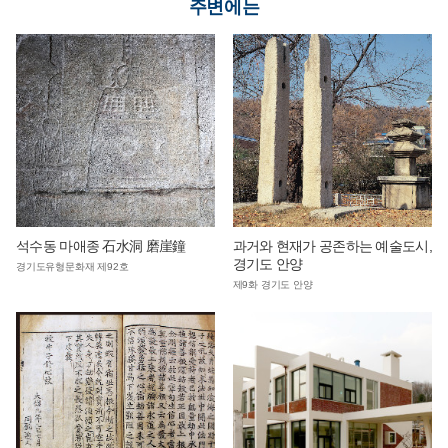
주변에는
석수동 마애종 石水洞 磨崖鐘
과거와 현재가 공존하는 예술도시,
경기도 안양
경기도유형문화재 제92호
제9화 경기도 안양