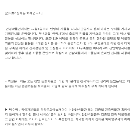
[인터뷰/ 정재은 학예연구사]
“안양박물관에서는 12월4일부터 안양의 기틀을 다지다‘안양사의 흔적’이라는 주제를 가지고
기획전시를 운영합니다. 천년고찰 ‘안양사’에서 출토된 유물을 기반으로 안양의 고대 역사 및
문화를 선보이는 전시입니다. 코로나19 예방을 위하여 유튜브 등의 온라인 플랫폼 및 박물관
외관의 영상을 활용한 비대면 전시를 준비하여 운영하고자 합니다. 무엇보다도 이번 전시 디지
털 구축을 계기로 전시콘텐츠 및 소장품의 아카이브 DB구축뿐만 아니라 4차 산업혁명시대를
맞이하여 향후 실감 소통형 콘텐츠로 확장시켜 관람객들에게 고품질의 온라인 전시를 제공하
고자 합니다.”
○ 박성용 : 저는 오늘 정말 놀랐거든요. 이런 게 ‘온라인 전시’구나라고 생각이 들었는데요. 다
음에는 어떤 콘텐츠들을 보여줄지, 어떻게 깜짝 놀라게 해주실지 무척 기대가 됩니다.
▶ 박수영 : 청취자분들도 안양문화예술재단이나 안양박물관 또는 김중업 건축박물관 홈페이
지 들어가서 ‘온라인 전시 서비스’ 즐겨 보시길 바랍니다. 안양박물관과 김중업 건축 박물관은
그 공간 자체에도 역사가 담겨있어서 더 특별한데요. 자세한 이야기 정재은 학예연구사의 이야
기로 들으면서 마무리 할게요.