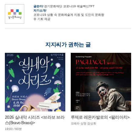
글쓴이
경기문화재단 코로나19 예술백신TFT
자기소개
코로나19 상황 속 문화예술계 지원 및 도민의 문화향
유 기회 제공
지지씨가 권하는 글
2026 실내악 시리즈 <브라보 브라
루제로 레온카발로의 <팔리아치>
스(Bravo Brass)>
오페라 상영 감상회
19:00 / 60분