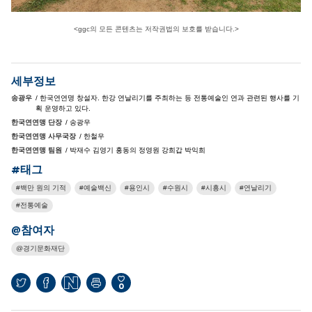
<ggc의 모든 콘텐츠는 저작권법의 보호를 받습니다.>
세부정보
송광우
/ 한국연연명 창설자. 한강 연날리기를 주최하는 등 전통예술인 연과 관련된 행사를 기
획 운영하고 있다.
한국연연맹 단장
/ 송광우
한국연연맹 사무국장
/ 한철우
한국연연맹 팀원
/ 박재수 김영기 홍동의 정영원 강희갑 박익희
#태그
백만 원의 기적
예술백신
용인시
수원시
시흥시
연날리기
전통예술
@참여자
경기문화재단
0