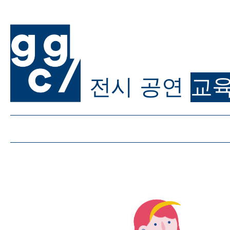
전시
공연
교
ggc/