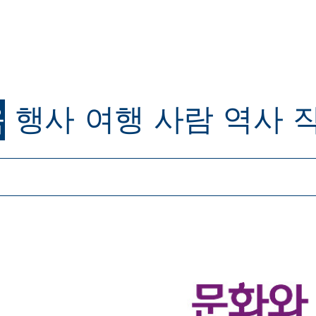
육
행사
여행
사람
역사