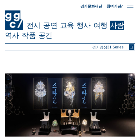
참여기관/
경기문화재단
전시
공연
교육
행사
여행
사람
역사
작품
공간
ggc/