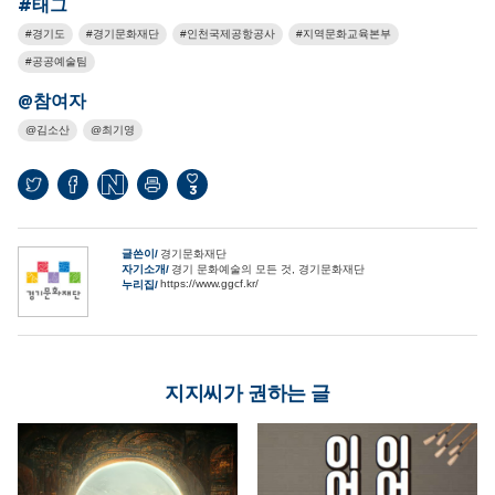
#태그
경기도
경기문화재단
인천국제공항공사
지역문화교육본부
공공예술팀
@참여자
김소산
최기영
3
글쓴이
경기문화재단
자기소개
경기 문화예술의 모든 것, 경기문화재단
https://www.ggcf.kr/
누리집
지지씨가 권하는 글