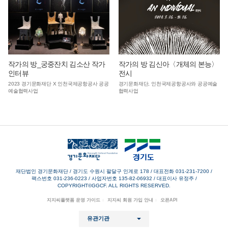
작가의 방_궁중잔치 김소산 작가
작가의 방 김신아〈개체의 본능〉
인터뷰
전시
2023 경기문화재단 X 인천국제공항공사 공공
경기문화재단, 인천국제공항공사와 공공예술
예술협력사업
협력사업
재단법인 경기문화재단 / 경기도 수원시 팔달구 인계로 178
/
대표전화 031-231-7200
/
팩스번호 031-236-0223
/
사업자번호 135-82-06932
/
대표이사 유정주
/
COPYRIGHT©GGCF. ALL RIGHTS RESERVED.
지지씨플랫폼 운영 가이드
지지씨 회원 가입 안내
오픈API