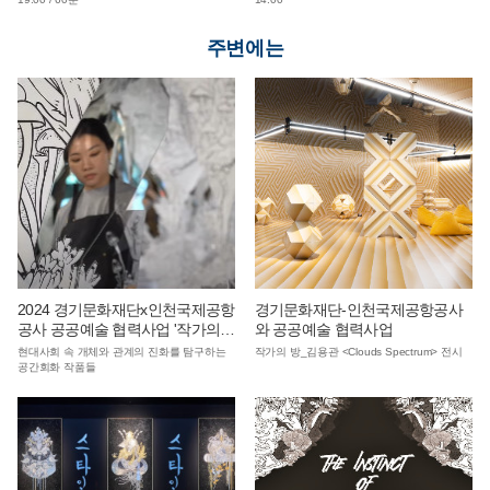
주변에는
2024 경기문화재단x인천국제공항
경기문화재단-인천국제공항공사
공사 공공예술 협력사업 '작가의
와 공공예술 협력사업
방'_ 김신아 개체의 본능
현대사회 속 개체와 관계의 진화를 탐구하는
작가의 방_김용관 <Clouds Spectrum> 전시
공간회화 작품들