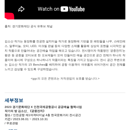
출처: 경기문화재단 공식 유튜브 채널
김소산 작가는 동양화를 전공한 설치미술 작가로 동양화에 기반을 둔 패턴들을 나무, 스테인레
스, 알루미늄, 모터, LED, 아크릴 판넬 등의 다양한 소재를 활용해 상상의 표현을 시각적인 설
치 작품으로 만들어내는 공간예술 작업을 해오고 있습니다. 전시명이자 작품명인 ‘궁중잔치’는
왕관 등 궁중을 모티브로 한 오브제들이 모여 만들어진 예술 공간으로 공간 전체가 하나의 작
품이며 동시에 구성요소 하나하나가 작품이라는 특징을 가지고 있습니다. 전시 공간 주변으로
는 김소산 작가의 15 Benches를 배치하여 공항 이용객이 여유롭게 쉬어가면서 공간 전체를
느끼고 감상할 수 있도록 구성하였습니다.
<ggc의 모든 콘텐츠는 저작권법의 보호를 받습니다.>
세부정보
2023 경기문화재단 X 인천국제공항공사 공공예술 협력사업
작가의 방 김소산_《궁중잔치》
장소
/ 인천공항 제1여객터미널 4층 한국문화거리 전시공간
기간
/ 2023.06.01 ~ 2023.10.31
/ 무료관람