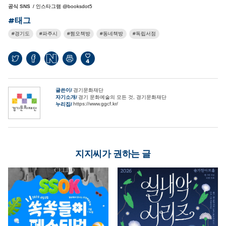
공식 SNS
/ 인스타그램 @booksdot5
#태그
경기도
파주시
쩜오책방
동네책방
독립서점
4
글쓴이
경기문화재단
자기소개
경기 문화예술의 모든 것, 경기문화재단
https://www.ggcf.kr/
누리집
지지씨가 권하는 글