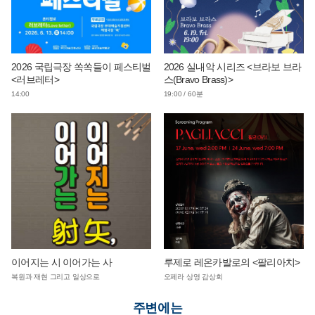
2026 국립극장 쏙쏙들이 페스티벌
2026 실내악 시리즈 <브라보 브라
<러브레터>
스(Bravo Brass)>
14:00
19:00 / 60분
이어지는 시 이어가는 사
루제로 레온카발로의 <팔리아치>
복원과 재현 그리고 일상으로
오페라 상영 감상회
주변에는