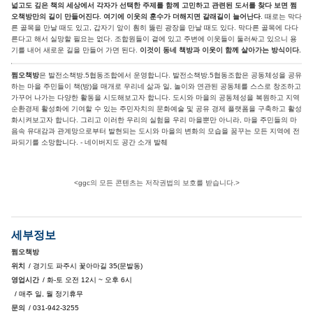
넓고도 깊은 책의 세상에서 각자가 선택한 주제를 함께 고민하고 관련된 도서를 찾다 보면 쩜
오책방만의 길이 만들어진다. 여기에 이웃의 훈수가 더해지면 갈래길이 늘어난다
. 때로는 막다
른 골목을 만날 때도 있고, 갑자기 앞이 훤히 뚫린 광장을 만날 때도 있다. 막다른 골목에 다다
른다고 해서 실망할 필요는 없다. 조합원들이 곁에 있고 주변에 이웃들이 둘러싸고 있으니 용
기를 내어 새로운 길을 만들어 가면 된다.
이것이 동네 책방과 이웃이 함께 살아가는 방식이다.
쩜오책방
은 발전소책방.5협동조합에서 운영합니다. 발전소책방.5협동조합은 공동체성을 공유
하는 마을 주민들이 책(방)을 매개로 우리네 삶과 일, 놀이와 연관된 공동체를 스스로 창조하고
가꾸어 나가는 다양한 활동을 시도해보고자 합니다. 도시와 마을의 공동체성을 복원하고 지역
순환경제 활성화에 기여할 수 있는 주민자치의 문화예술 및 공유 경제 플랫폼을 구축하고 활성
화시켜보고자 합니다. 그리고 이러한 우리의 실험을 우리 마을뿐만 아니라, 마을 주민들의 마
음속 유대감과 관계망으로부터 발현되는 도시와 마을의 변화의 모습을 꿈꾸는 모든 지역에 전
파되기를 소망합니다. - 네이버지도 공간 소개 발췌
<ggc의 모든 콘텐츠는 저작권법의 보호를 받습니다.>
세부정보
쩜오책방
위치
/ 경기도 파주시 꽃아마길 35(문발동)
영업시간
/ 화-토 오전 12시 ~ 오후 6시
/ 매주 일, 월 정기휴무
문의
/ 031-942-3255