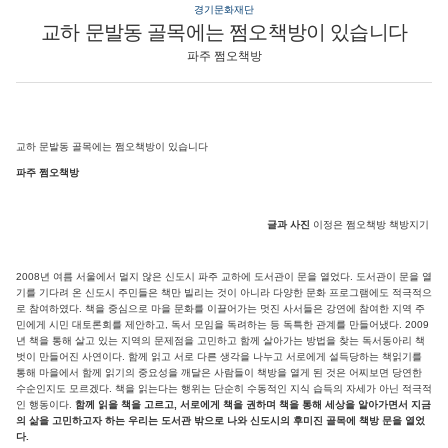
경기문화재단
교하 문발동 골목에는 쩜오책방이 있습니다
파주 쩜오책방
교하 문발동 골목에는 쩜오책방이 있습니다
파주 쩜오책방
글과 사진
이정은 쩜오책방 책방지기
2008년 여름 서울에서 멀지 않은 신도시 파주 교하에 도서관이 문을 열었다. 도서관이 문을 열
기를 기다려 온 신도시 주민들은 책만 빌리는 것이 아니라 다양한 문화 프로그램에도 적극적으
로 참여하였다. 책을 중심으로 마을 문화를 이끌어가는 멋진 사서들은 강연에 참여한 지역 주
민에게 시민 대토론회를 제안하고, 독서 모임을 독려하는 등 독특한 관계를 만들어냈다. 2009
년 책을 통해 살고 있는 지역의 문제점을 고민하고 함께 살아가는 방법을 찾는 독서동아리 책
벗이 만들어진 사연이다. 함께 읽고 서로 다른 생각을 나누고 서로에게 설득당하는 책읽기를
통해 마을에서 함께 읽기의 중요성을 깨달은 사람들이 책방을 열게 된 것은 어찌보면 당연한
수순인지도 모르겠다. 책을 읽는다는 행위는 단순히 수동적인 지식 습득의 자세가 아닌 적극적
인 행동이다.
함께 읽을 책을 고르고, 서로에게 책을 권하며 책을 통해 세상을 알아가면서 지금
의 삶을 고민하고자 하는 우리는 도서관 밖으로 나와 신도시의 후미진 골목에 책방 문을 열었
다.