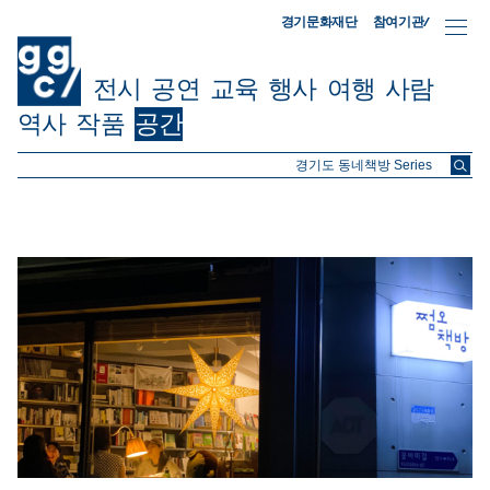
참여기관/
경기문화재단
전시
공연
교육
행사
여행
사람
역사
작품
공간
ggc/