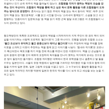
트셀러나 인기 순위 위주의 책을 들여놓지 않는다.
조합원들 각자가 원하는 책방의 모습을 갖
추는 것이 우선이다. 조합원이 책방을 통해 하고 싶은 독서 문화 활동을 다른 조합원들이 도와
주는 방식으로 운영한다
. 혼자서는 읽기 힘든 주제의 책을 읽는 독서 동아리 ‘책벗’, 매주 모여
앉아 책을 읽는 ‘쩜오윤독방’, 시를 읽고 시인을 만나는 ‘소리내어 함께읽기’, 소설을 읽고 쓰고
합평하는 ‘요즘이야기 입문워크숍’ 등 책을 읽기 위한 근육 발달 프로그램은 각 조합원들이 나
누어 관리하고 있다.
쩜오책방만의 독특한 프로젝트도 많은데 책방을 시작하자마자 지역 주민이 한 권의 책이 되어
삶을 이야기하는 사람책 프로젝트 ‘월간이웃’이 그중 하나이다. 진행을 담당한 조합원 소소는
‘월간 조선보다 유익하고 월간 윤종신보다 재미난 월간이웃’
이라 주장하며 매달 주제를 정해
이웃을 소개하고 이웃이 추천하는 책을 함께 읽고 이야기를 나눴다. ‘힘내라 작가展’은 코로나
가 확산되면서 북토크를 하기 며칠 전에 취소를 하면서 만든 이벤트이다. 책을 산 손님들의 소
감과 응원의 편지를 모아 예쁘게 포장하여 독자들을 만나지 못하는 작가에게 보내는 것으로 품
은 많이 들었지만 즐거웠다. 조합원 챠미쨩은 대학에서 한국 유학생을 만나 결혼하고 딸 둘을
키우는 일본인이다. 서울의 유명 학원에서 일본어를 가르치던 챠미쨩은 마을 이웃과 함께 아이
들을 키우며 일본 문화, 일본 그림책 모임을 이끌고 있다. 그 누구보다도 활발한 활동을 하고
모든 일에 적극적인 챠미쨩 덕분에 일본과 한국의 역사를 다시 보게 되고 세상을 보는 눈을 키
우고 있다.