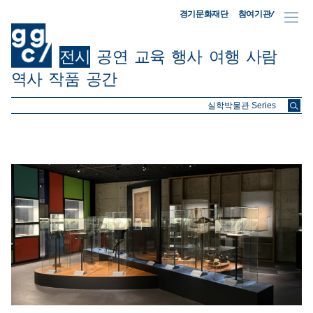
참여기관/
경기문화재단
전시
공연
교육
행사
여행
사람
역사
작품
공간
ggc/