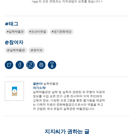
<ggc의 모든 콘텐츠는 저작권법의 보호를 받습니다.>
#태그
실학박물관
조선비쥬얼
경기문화재단
@참여자
실학박물관
정미숙
0
글쓴이
실학박물관
자기소개
실학박물관은 실학 및 실학과 관련된 유·무형의 자료와
정보를 수집·보존·연구·교류·전시하며 지역 주민에게
교육과 정보, 다양한 프로그램을 통한 즐거움을 제공하
는 다목적 차원의 문화복합공간으로서의 역할을 하고
자 건립한 국내 유일의 실학관련 박물관입니다.
지지씨가 권하는 글