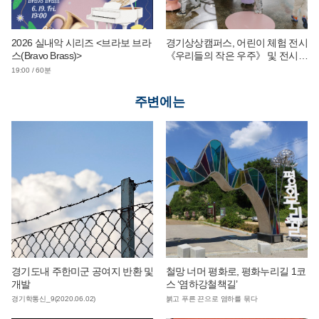
2026 실내악 시리즈 <브라보 브라
경기상상캠퍼스, 어린이 체험 전시
스(Bravo Brass)>
《우리들의 작은 우주》 및 전시
연계 단체 교육 운영
19:00 / 60분
주변에는
경기도내 주한미군 공여지 반환 및
철망 너머 평화로, 평화누리길 1코
개발
스 ‘염하강철책길’
경기학통신_9(2020.06.02)
붉고 푸른 끈으로 염하를 묶다