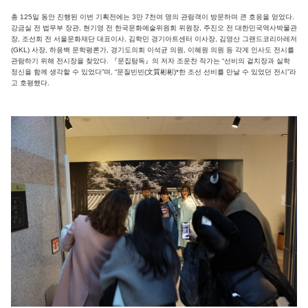
총 125일 동안 진행된 이번 기획전에는 3만 7천여 명의 관람객이 방문하며 큰 호응을 얻었다.
강금실 전 법무부 장관, 현기영 전 한국문화예술위원회 위원장, 주진오 전 대한민국역사박물관
장, 조선희 전 서울문화재단 대표이사, 김학민 경기아트센터 이사장, 김영산 그랜드코리아레저
(GKL) 사장, 하응백 문학평론가, 경기도의회 이석균 의원, 이혜원 의원 등 각계 인사도 전시를
관람하기 위해 전시장을 찾았다. 『문집탐독』의 저자 조운찬 작가는 “선비의 겉치장과 실학
정신을 함께 생각할 수 있었다”며, “문질빈빈(文質彬彬)*한 조선 선비를 만날 수 있었던 전시”라
고 호평했다.