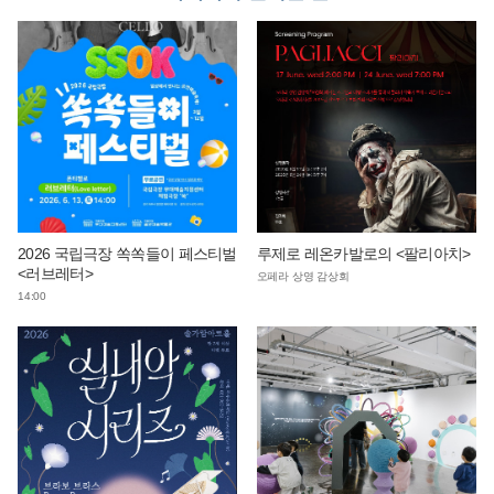
2026 국립극장 쏙쏙들이 페스티벌
루제로 레온카발로의 <팔리아치>
<러브레터>
오페라 상영 감상회
14:00