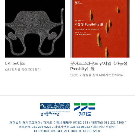
바디노이즈
문아트그라운드 뮤지엄《가능성
Possibility》展
소리 감각을 통한 관계 맺기
인간은 가능성을 향해 나아가는 존재이다.
재단법인 경기문화재단 / 경기도 수원시 팔달구 인계로 178
/
대표전화 031-231-7200
/
팩스번호 031-236-0223
/
사업자번호 135-82-06932
/
대표이사 유정주
/
COPYRIGHT©GGCF. ALL RIGHTS RESERVED.