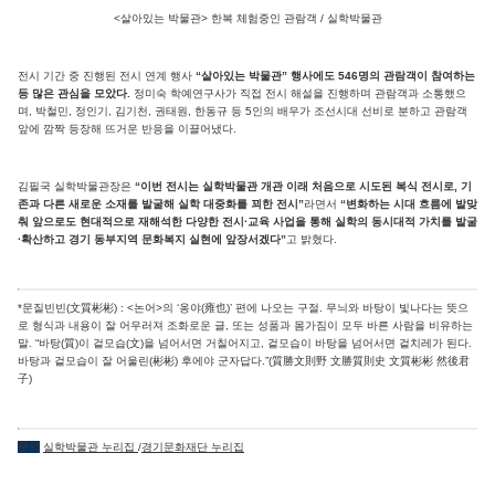
<살아있는 박물관> 한복 체험중인 관람객 / 실학박물관
전시 기간 중 진행된 전시 연계 행사
“살아있는 박물관” 행사에도 546명의 관람객이 참여하는
등 많은 관심을 모았다.
정미숙 학예연구사가 직접 전시 해설을 진행하며 관람객과 소통했으
며, 박철민, 정인기, 김기천, 권태원, 한동규 등 5인의 배우가 조선시대 선비로 분하고 관람객
앞에 깜짝 등장해 뜨거운 반응을 이끌어냈다.
김필국 실학박물관장은
“이번 전시는 실학박물관 개관 이래 처음으로 시도된 복식 전시로, 기
존과 다른 새로운 소재를 발굴해 실학 대중화를 꾀한 전시”
라면서
“변화하는 시대 흐름에 발맞
춰 앞으로도 현대적으로 재해석한 다양한 전시·교육 사업을 통해 실학의 동시대적 가치를 발굴
·확산하고 경기 동부지역 문화복지 실현에 앞장서겠다”
고 밝혔다.
*문질빈빈(文質彬彬) : <논어>의 ‘옹야(雍也)’ 편에 나오는 구절. 무늬와 바탕이 빛나다는 뜻으
로 형식과 내용이 잘 어우러져 조화로운 글, 또는 성품과 몸가짐이 모두 바른 사람을 비유하는
말. “바탕(質)이 겉모습(文)을 넘어서면 거칠어지고, 겉모습이 바탕을 넘어서면 겉치레가 된다.
바탕과 겉모습이 잘 어울린(彬彬) 후에야 군자답다.”(質勝文則野 文勝質則史 文質彬彬 然後君
子)
문의
실학박물관 누리집
/
경기문화재단 누리집