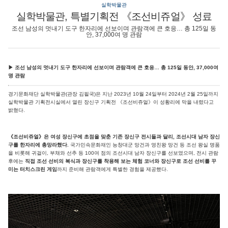
실학박물관
실학박물관, 특별기획전 《조선비쥬얼》 성료
조선 남성의 멋내기 도구 한자리에 선보이며 관람객에 큰 호응… 총 125일 동
안, 37,000여 명 관람
▶ 조선 남성의 멋내기 도구 한자리에 선보이며 관람객에 큰 호응… 총 125일 동안, 37,000여
명 관람
경기문화재단 실학박물관(관장 김필국)은 지난 2023년 10월 24일부터 2024년 2월 25일까지
실학박물관 기획전시실에서 열린 장신구 기획전 《조선비쥬얼》이 성황리에 막을 내렸다고
밝혔다.
《조선비쥬얼》은 여성 장신구에 초점을 맞춘 기존 장신구 전시들과 달리, 조선시대 남자 장신
구를 한자리에 총망라했다.
국가민속문화재인 능창대군 망건과 영친왕 망건 등 조선 왕실 명품
을 비롯해 귀걸이, 부채와 선추 등 100여 점의 조선시대 남자 장신구를 선보였으며, 전시 관람
후에는
직접 조선 선비의 복식과 장신구를 착용해 보는 체험 코너와 장신구로 조선 선비를 꾸
미는 터치스크린 게임
까지 준비해 관람객에게 특별한 경험을 제공했다.