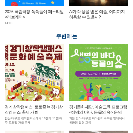
2026 국립극장 쏙쏙들이 페스티벌
AI가 대상을 받은 예술, 어디까지
<러브레터>
허용할 수 있을까?
14:00
주변에는
경기창작캠퍼스, 토토즐 in 경기창
경기문화재단, 예술교육 프로그램
작캠퍼스 축제 개최
<생명의 바다, 동물의 숲> 운영
안산 대부도 창작캠퍼스에서 10월과 11월 매
가을 맞아 대부도 바다향기수목원 일대에서
주 토요일 가을 축제
친환경 힐링 교육