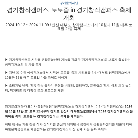
경기문화재단
경기창작캠퍼스, 토토즐 in 경기창작캠퍼스 축제
개최
2024-10-12 ~ 2024-11-09 / 안산 대부도 창작캠퍼스에서 10월과 11월 매주 토
요일 가을 축제
▶ 경기창작센터로 시작해 생활문화센터 기능을 강화한 ‘경기창작캠퍼스’로 새롭게 출발하는
창작캠퍼스의 첫 가을 축제
▶ 지난 봄 수원 상상캠퍼스에서 시작한 ‘토토즐’ 축제 시리즈를 안산 대부도 창작캠퍼스에서
10월과 11월 매주 토요일 가을 축제로 이어가
▶ 오리지널 난타, 전통 민속 줄타기 공연을 비롯해, 플리마켓, 문인협회 전시, 야외 체험 놀이
터, 먹거리존 등 다양한 문화 프로그램 제공
경기문화재단(대표이사 유인택) 경기창작캠퍼스(舊 경기창작센터, 이하 “창작캠퍼스”)는
2024
년 10월 12일(토) 오후 12시부터 경기도 안산시 대부도(선감도)에서 ‘2024 경기창작캠퍼스 문
화예술 축제_토토즐 in 경기창작캠퍼스’ 축제를 개최
한다.
이번 행사는 기존 전문 작가 창작지원 중심의 레지던시 공간에서 생활문화센터를 새롭게 더해
복합문화공간으로 재출발하는 경기창작캠퍼스의 첫 번째 가을 문화 축제다.