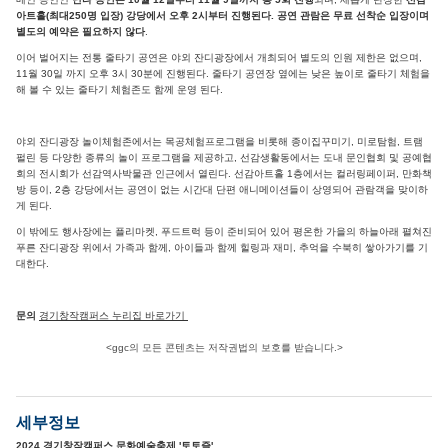
아트홀(최대250명 입장) 강당에서 오후 2시부터 진행된다. 공연 관람은 무료 선착순 입장이며
별도의 예약은 필요하지 않다
.
이어 벌어지는 전통 줄타기 공연은 야외 잔디광장에서 개최되어 별도의 인원 제한은 없으며,
11월 30일 까지 오후 3시 30분에 진행된다. 줄타기 공연장 옆에는 낮은 높이로 줄타기 체험을
해 볼 수 있는 줄타기 체험존도 함께 운영 된다.
야외 잔디광장 놀이체험존에서는 목공체험프로그램을 비롯해 종이집꾸미기, 미로탐험, 트램
펄린 등 다양한 종류의 놀이 프로그램을 제공하고, 선감생활동에서는 도내 문인협회 및 공예협
회의 전시회가 선감역사박물관 인근에서 열린다. 선감아트홀 1층에서는 컬러링페이퍼, 만화책
방 등이, 2층 강당에서는 공연이 없는 시간대 단편 애니메이션들이 상영되어 관람객을 맞이하
게 된다.
이 밖에도 행사장에는 플리마켓, 푸드트럭 등이 준비되어 있어 평온한 가을의 하늘아래 펼쳐진
푸른 잔디광장 위에서 가족과 함께, 아이들과 함께 힐링과 재미, 추억을 수북히 쌓아가기를 기
대한다.
문의
경기창작캠퍼스 누리집 바로가기
<ggc의 모든 콘텐츠는 저작권법의 보호를 받습니다.>
세부정보
2024 경기창작캠퍼스 문화예술축제 '토토즐'