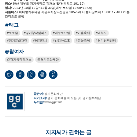
장소
/ 안산 대부도 경기창작로 캠퍼스 일대(선감로 101-19)
일시
/ 2024년 10월 12일~11월 30일(매주 토요일 12:00~18:00)
셔틀버스
/ 바다향기수목원 서문주차장2(선감로 205-5)에서 행사장까지 10:00~17:40 / 20분
간격으로 운행
#태그
토토즐
경기창작캠퍼스
매주토요일
가을축제
대부도
경기문화재단
레지던시
선감아트홀
문화축제
경기창작센터
@참여자
경기창작캠퍼스
경기문화재단
0
글쓴이
경기문화재단
자기소개
경기 문화예술의 모든 것, 경기문화재단
www.ggcf.kr/
누리집
지지씨가 권하는 글