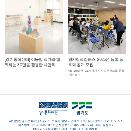
[경기창작센터] 이웅철 작가와 함
경기창작캠퍼스, 2025년 등록 동
께하는 3D펜을 활용한 나만의 기
호회 공개 모집
념비 만들기
4월 18일(금) 16시까지 지지씨멤버스를 통해
신청 접수
재단법인 경기문화재단 / 경기도 수원시 팔달구 인계로 178
/
대표전화 031-231-7200
/
팩스번호 031-236-0223
/
사업자번호 135-82-06932
/
대표이사 유정주
/
COPYRIGHT©GGCF. ALL RIGHTS RESERVED.