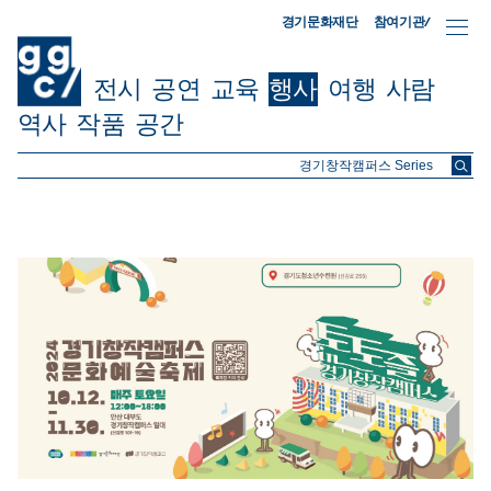
참여기관/
경기문화재단
전시
공연
교육
행사
여행
사람
역사
작품
공간
ggc/