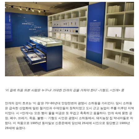
‘이 읍에 처음 와본 사람은 누구나/ 거대한 안개의 강을 거쳐야 한다’ -기형도, <안개> 중
안개의 강이 흐르는 ‘이 읍’은 70~80년대 안양천변의 광명시 소하동을 가리킨다. 당시 소하동
은 급속한 산업화에 밀린 철거민과 수재민들의 정착지였고 도시 근교 농업이 주를 이루던 지역
이었다. 시 <안개>는 모든 행이 물을 머금은 듯 무겁고 축축하고 음울하다. 안개 속에 묻힌 공
장, 폐수, 쓰레기, 죽음, 불행···. 기형도 시인은 광명시 소하동에서, 돼지농장 집 막내아들로 자
랐다. 이 작품으로 1985년 동아일보 신춘문예에 당선돼 26세에 시인으로 등단했고 1989년
28세에 숨졌다.