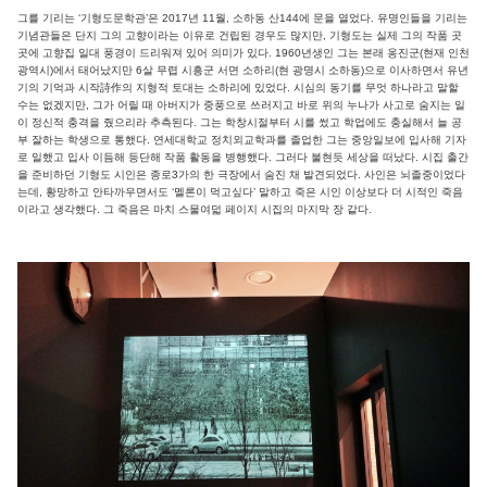
그를 기리는 ‘기형도문학관’은 2017년 11월, 소하동 산144에 문을 열었다. 유명인들을 기리는
기념관들은 단지 그의 고향이라는 이유로 건립된 경우도 많지만, 기형도는 실제 그의 작품 곳
곳에 고향집 일대 풍경이 드리워져 있어 의미가 있다. 1960년생인 그는 본래 옹진군(현재 인천
광역시)에서 태어났지만 6살 무렵 시흥군 서면 소하리(현 광명시 소하동)으로 이사하면서 유년
기의 기억과 시작詩作의 지형적 토대는 소하리에 있었다. 시심의 동기를 무엇 하나라고 말할
수는 없겠지만, 그가 어릴 때 아버지가 중풍으로 쓰러지고 바로 위의 누나가 사고로 숨지는 일
이 정신적 충격을 줬으리라 추측된다. 그는 학창시절부터 시를 썼고 학업에도 충실해서 늘 공
부 잘하는 학생으로 통했다. 연세대학교 정치외교학과를 졸업한 그는 중앙일보에 입사해 기자
로 일했고 입사 이듬해 등단해 작품 활동을 병행했다. 그러다 불현듯 세상을 떠났다. 시집 출간
을 준비하던 기형도 시인은 종로3가의 한 극장에서 숨진 채 발견되었다. 사인은 뇌졸중이었다
는데, 황망하고 안타까우면서도 ‘멜론이 먹고싶다’ 말하고 죽은 시인 이상보다 더 시적인 죽음
이라고 생각했다. 그 죽음은 마치 스물여덟 페이지 시집의 마지막 장 같다.