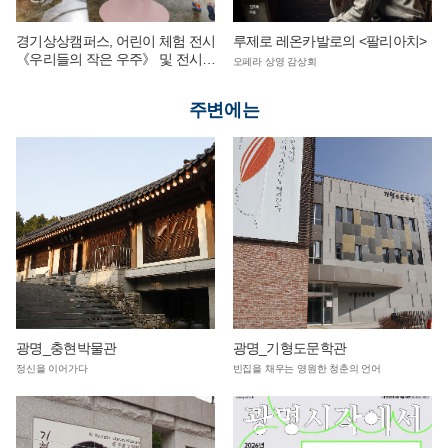
경기상상캠퍼스, 어린이 체험 전시
루제로 레온카발로의 <팔리아치>
《우리들의 작은 우주》 및 전시
오페라 상영 감상회
연계 단체 교육 운영
주변에는
광명_충현박물관
광명_기형도문학관
정신을 이어가다
빈집을 채우는 영원한 청춘의 언어