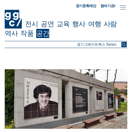
참여기관/
경기문화재단
전시
공연
교육
행사
여행
사람
역사
작품
공간
ggc/