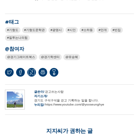
#태그
기형도
기형도문학관
광명시
시인
소하동
안개
빈집
질투는나의힘
@참여자
경기그레이트북스
경기학센터
유승혜
0
글쓴이
걷고쓰는사람
자기소개
경기도 구석구석을 걷고 기록하는 일을 합니다.
https://www.youtube.com/@yooseunghye
누리집
지지씨가 권하는 글