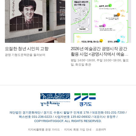
요절한 청년 시인의 고향
2026년 예술공간 광명시작 공간
활용 사업 <광명시작에서 예술하
광명 기형도문학관을 둘러보며
기>
평일 14:00~19:00, 주말 10:00~19:00, 월요
일, 화요일 휴관
재단법인 경기문화재단 / 경기도 수원시 팔달구 인계로 178
/
대표전화 031-231-7200
/
팩스번호 031-236-0223
/
사업자번호 135-82-06932
/
대표이사 유정주
/
COPYRIGHT©GGCF. ALL RIGHTS RESERVED.
지지씨플랫폼 운영 가이드
지지씨 회원 가입 안내
오픈API