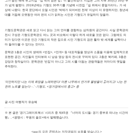
그가 숨진 해에 유고시집『입 속의 검은 잎』이 출간되었다. 시집은 그의 사후 30년간 35만 부
가 넘게 팔렸다. 2019년에는 기형도 30주기를 기념해 시전집『길 위에서 중얼거리다』가 세
상에 나왔다. 한국 문단에서 요절 시인은 ‘박제가 되어버린 천재’ 이상이 더 유명하지만, 청년세
대를 거듭해 오랫동안 여러 편의 시가 읽히는 시인은 기형도가 유일하지 않을까.
기형도문학관은 새로 읽고 다시 읽는 그의 언어를 경험하는 삼차원의 공간이다. 사실 문학관의
전시 구성은 기형도문학관도 여느 곳과 비슷해서 이렇다 하게 새로울 것은 없다. 그럼에도 의
미가 있다면 이곳은 인간 기형도의 작은 집으로 시인 기형도의 검은 활자 밖 세계를 살짝이나
마 들여다볼 수 있다는 것이다.
문학관 1층은 시인의 생애와 <빈집>, <안개> 등 대표작들을 영상과 소품을 이용해 입체적으로
표현한 공간, 지인들의 인터뷰와 시 낭송 영상 등의 전시로 꾸며져 있다. 2층은 북카페, 3층은
강당과 창작실이다. 문학관은 ‘빈집’이 아니고 그의 시를 더듬는 관람객들은 저마다의 옛일을
추억한다.
‘미안하지만 나는 이제 희망을 노래하련다/ 마른 나무에서 연거푸 물방울이 ᄄᅠᆯ어지고/ 나는 천
천히 노트를 덮는다···.’ -기형도, <정거장에서의 충고> 중
글·사진 여행작가 유승혜
※ 본 글은 '경기그레이트북스' 시리즈 중 제45권 『너머의 도시들- 경기 중부로 떠나는 시간여
행』, <광명시 : 무용의 쓸모>에서 발췌했습니다.
<ggc의 모든 콘텐츠는 저작권법의 보호를 받습니다.>