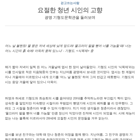
걷고쓰는사람
요절한 청년 시인의 고향
광명 기형도문학관을 둘러보며
어느 날 불현듯/ 물 묻은 저녁 세상에 낮게 엎드려/ 물끄러미 팔을 뻗어 너를 가늠할 때/ 너는
어느 시간의 흙 속에/ 아득히 묻혀 있느냐’ - 기형도, <식목제> 중
해가 짧아 저녁이 일찍 든 어느 겨울날에 엽서 한 장이 날아들었다. 기형도 시인의 ‘식목제’라는
시를 인사말로 적은 지음知音의 안부는 지난여름 광명에서 보내온 것이었다. 엽서는 한 계절이
지나 겨울에야 이르렀으나 내게 오기를 ‘어느 날 불현듯’ 하여 그저 반갑고 애틋했다. 기형도의
시는 응당 겨울에 닿아 있으니 더욱이.
허영과 허세로 기형도와 최승희의 시를 읊어대던 20대를 추억하노라면 부끄럽기 짝이 없다.
성숙한 줄 알았지만 미숙했던 시절이라 무람없이 뻗댔기에 시인의 폐허를 볼 리 만무했다. 그
래도 그 시절을 청춘이라 부를 수 있어 다행이다. 치기 어린 생각들은 청춘이라서 괜찮았다.
‘물끄러미 팔을 뻗어 너를 가늠할’ 만큼 정신이 익었다면 진작에 시인이 되었을 터. 시에 재능이
없는 나는 불혹에 이르러서야 28세에 요절한 시인의 문장들을 겨우 읽는다.
엽서를 보낸 친구와는 대학 때 만나 청춘의 여정을 함께 했다. 지난여름, 그 친구와 광명의 기
형도문학관을 찾았다. 공간은 초면이었지만 그 안을 채운 시인 기형도는 책상 서랍 구석에서