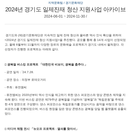
지역문화팀 / 경기문화재단
2024년 경기도 일제잔재 청산 지원사업 아카이브
2024-06-01 ~ 2024-11-30 /
경기도와 (재)경기문화재단은 지속적인 일제 잔재 청산과 올바른 역사 인식 확산을 위하여
<2024년 경기도 일제잔재 청산 지원사업>을 추진했다. 공모를 통해 총 14개 사업이 선정되었
고, 올해 6월부터 11월까지 다양한 장르의 문화예술 프로젝트가 경기도 내에서 펼쳐졌다. 각
선정자가 진행한 프로젝트는 아래와 같다.
□ 광복절 버스킹 프로젝트 「대한민국 비보이, 광복을 춤추다.」
- 공연 일자 : `24.7.28.
- 공연 장소 : 의정부 로데오거리
- 주최 : 퓨전엠씨
- 퓨전엠씨는 2020년부터 역사 인식을 제고하기 위한 댄스 퍼포먼스와 영상 콘텐츠 제작을 지
속해 왔다. 이번 버스킹 공연은 제79주년 광복절을 기념하여 “광복절”과 “독립운동”을 주제로
한 4개 장면으로 구성됐다. 댄스 퍼포먼스는 독립운동가를 연상시키는 음악을 바탕으로 댄스
퍼포먼스를 진행되었으며, 버스킹 현장을 담은 영상 콘텐츠는 광복절 당일 웹 플랫폼에 송출되
었다.
□ 미디어 체험 전시 「뉴오프 프로젝트 : 열쇠를 찾아서」