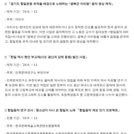
□ 「경기도 항일운동 유적을 배경으로 노래하는 “광복군 아리랑” 음악 영상 제작」
- 제작 기간 : `24.6. ~ 11.
- 주최 : 아리수
- 아리수는 현대인의 감성에 맞게 재편곡하거나 순수 창작한 민요를 발표하며 한국 음악과 관
련된 활동을 지속해 왔다. 이번 사업은 음악학자인 고 노동은 교수가 집대성한 <항일음악 330
곡집>의 대표곡 “광복군 아리랑”을 소재로 진행되었다. 광복군 아리랑을 새롭게 음원을 편곡하
고, 항일운동 유적 안내판 및 표지판 등과 결합한 음악 영상을 제작했다.
□ 「한일 역사 현안 부교재(사도 광산과 강제 동원) 발간 사업」
- 제작 기간 : `24.6. ~ 11.
- 주최 : 민족문제연구소 부천지부
- 민족문제연구소 부천지부는 올바른 역사의식 정립을 위해 부천 지역의 역사 자료를 연구·기
록·보관해 왔다. 이번 발간 작업은 일본 정부의 사도 광산 유네스코 세계유산 등재에 맞서며,
도내 초·중·고등학교에 배포할 교재를 제작하는 것을 목표로 했다. 강제 동원 피해 경험, 지도
등의 사료와 인포그래픽 요소를 활용하여, 초등학생용과 중·고등학생용으로 나누어 발간했다.
□ 항일음악 연구·조사 : 청소년이 다시 쓴 항일의 노래 「항일음악 계보 잇기 프로젝트」
- 진행 기간 : `24.6. ~ 11.
- 주최 : 한국문화예술교육콘텐츠융합학회
- 한국문화예술교육콘텐츠융합학회는 실용음악학을 중심으로 문화예술 콘텐츠를 연구, 조사,