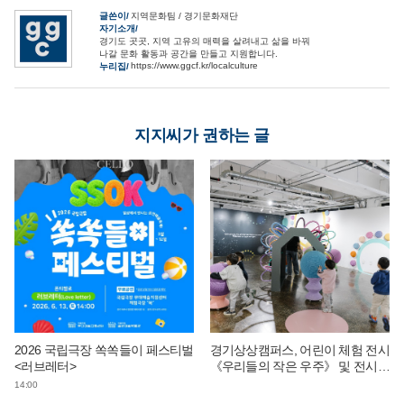
글쓴이
지역문화팀 / 경기문화재단
자기소개
경기도 곳곳, 지역 고유의 매력을 살려내고 삶을 바꿔
나갈 문화 활동과 공간을 만들고 지원합니다.
https://www.ggcf.kr/localculture
누리집
지지씨가 권하는 글
2026 국립극장 쏙쏙들이 페스티벌
경기상상캠퍼스, 어린이 체험 전시
<러브레터>
《우리들의 작은 우주》 및 전시
연계 단체 교육 운영
14:00