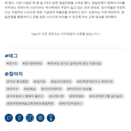
해 왔다. 이번 사업은 한·중·일 3국이 얽힌 청일전쟁을 소재로 했다. 청일전쟁이 동북아시아를
아우르는 세계사적 사건이라는 역사학계의 주장이 일고 있는 것과 반대로, 당사국들은 여전히
다소 지엽적인 시선으로 관련 기념관과 박물관을 운영하고 있다. 선정자는 이에 착안하여, 청
일전쟁을 통합적이고 균형 잡힌 시선으로 바라볼 수 있도록 하는 교육 영상을 제작했다.
<ggc의 모든 콘텐츠는 저작권법의 보호를 받습니다.>
#태그
경기도
경기문화재단
2024년 경기도 일제잔재 청산 지원사업
@참여자
극단 동네풍경
김미란
김포오페라단
민족문제연구소 부천지부
아리수
송복남
수리오페라단
아리모리 앙상블
아트컴퍼니 행복자 플러스
너영나영
퓨전엠씨
프로젝트그룹 같이날자
한국문화예술교육콘텐츠융합학회
헤이만두컴퍼니
0