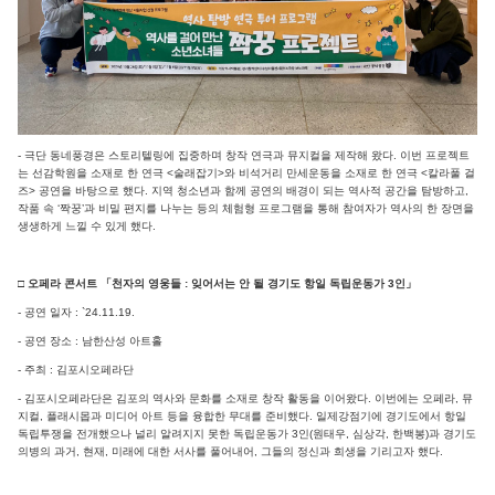
- 극단 동네풍경은 스토리텔링에 집중하며 창작 연극과 뮤지컬을 제작해 왔다. 이번 프로젝트
는 선감학원을 소재로 한 연극 <술래잡기>와 비석거리 만세운동을 소재로 한 연극 <칼라풀 걸
즈> 공연을 바탕으로 했다. 지역 청소년과 함께 공연의 배경이 되는 역사적 공간을 탐방하고,
작품 속 ‘짝꿍’과 비밀 편지를 나누는 등의 체험형 프로그램을 통해 참여자가 역사의 한 장면을
생생하게 느낄 수 있게 했다.
□ 오페라 콘서트 「천자의 영웅들 : 잊어서는 안 될 경기도 항일 독립운동가 3인」
- 공연 일자 : `24.11.19.
- 공연 장소 : 남한산성 아트홀
- 주최 : 김포시오페라단
- 김포시오페라단은 김포의 역사와 문화를 소재로 창작 활동을 이어왔다. 이번에는 오페라, 뮤
지컬, 플래시몹과 미디어 아트 등을 융합한 무대를 준비했다. 일제강점기에 경기도에서 항일
독립투쟁을 전개했으나 널리 알려지지 못한 독립운동가 3인(원태우, 심상각, 한백봉)과 경기도
의병의 과거, 현재, 미래에 대한 서사를 풀어내어, 그들의 정신과 희생을 기리고자 했다.