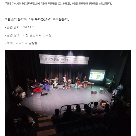
위해 가사와 레치타티보에 대한 억양을 조사하고, 이를 반영한 공연을 선보였다.
□ 판소리 음악극 「구 부자(父子)의 구국운동기」
- 공연 일자 : `24.11.3.
- 공연 장소 : 이천 공간다락 소극장
- 주최 : 아리모리 앙상블