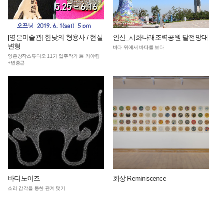
[영은미술관] 한낮의 형용사 / 현실
안산_시화나래조력공원 달전망대
변형
바다 위에서 바다를 보다
영은창작스튜디오 11기 입주작가 展 키야킴
+변종곤
바디노이즈
회상 Reminiscence
소리 감각을 통한 관계 맺기