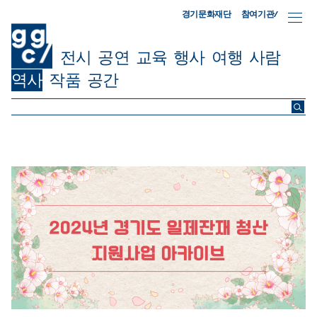
참여기관/
경기문화재단
전시
공연
교육
행사
여행
사람
역사
작품
공간
ggc/