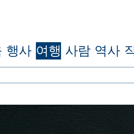
육
행사
여행
사람
역사