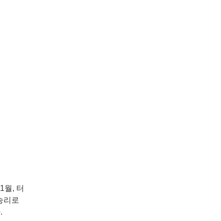
1월, 터
 승리로
.