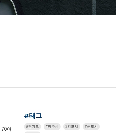
#태그
경기도
파주시
김포시
군포시
 70여