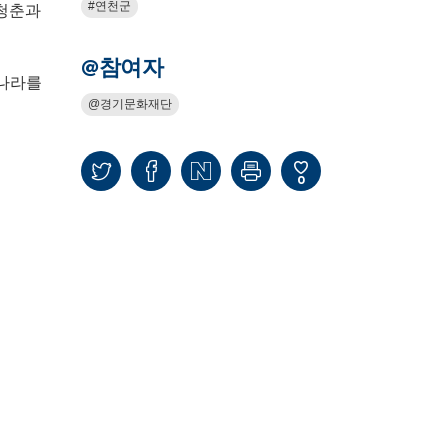
연천군
 청춘과
@참여자
 나라를
경기문화재단
0