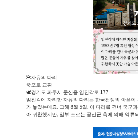
🌺자유의 다리
🪖포로 교환
🕊️경기도 파주시 문산읍 임진각로 177
임진각에 자리한 자유의 다리는 한국전쟁의 아픔이 서려
가 놓였는데요. 그해 8월 5일, 이 다리를 건너 국
아 귀환했지만, 일부 포로는 공산군 측에 의해 억류