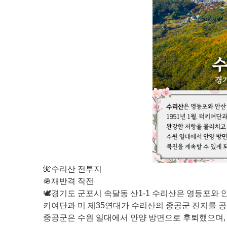
🌺수리산 전투지
🪖재반격 작전
🕊️경기도 군포시 속달동 산1-1 수리산은 영등포와 
키여단과 미 제35연대가 수리산의 중공군 진지를 공
중공군은 수원 일대에서 안양 방면으로 후퇴했으며, 