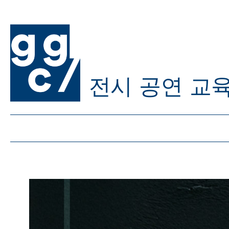
전시
공연
교
ggc/