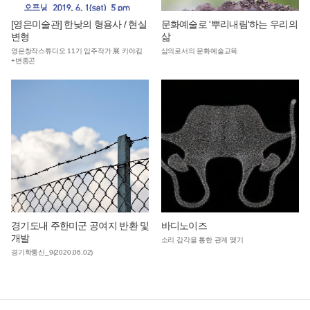
[영은미술관] 한낮의 형용사 / 현실
문화예술로 '뿌리내림'하는 우리의
변형
삶
영은창작스튜디오 11기 입주작가 展 키야킴
삶의로서의 문화예술교육
+변종곤
경기도내 주한미군 공여지 반환 및
바디노이즈
개발
소리 감각을 통한 관계 맺기
경기학통신_9(2020.06.02)