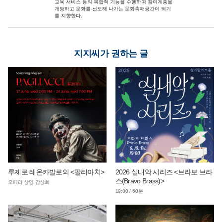
교육 서비스 등의 복합적 기능을 수행하여 참여계층을
개방하고 문화를 선도해 나가는 문화촉매공간이 되기
를 지향한다.
지지씨가 권하는 글
루제로 레온카발로의 <팔리아치>
2026 실내악 시리즈 <브라보 브라
스(Bravo Brass)>
오페라 상영 감상회
19:00 / 60분