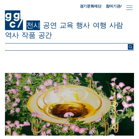
참여기관/
경기문화재단
전시
공연
교육
행사
여행
사람
역사
작품
공간
ggc/