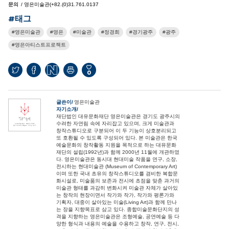
문의
/ 영은미술관(+82.(0)31.761.0137
#태그
영은미술관
영은
미술관
정경희
경기광주
광주
영은아티스트프로젝트
0
글쓴이
영은미술관
자기소개
재단법인 대유문화재단 영은미술관은 경기도 광주시의
수려한 자연림 속에 자리잡고 있으며, 크게 미술관과
창작스튜디오로 구분되어 이 두 기능이 상호분리되고
또 호환될 수 있도록 구성되어 있다. 본 미술관은 한국
예술문화의 창작활동 지원을 목적으로 하는 대유문화
재단의 설립(1992년)과 함께 2000년 11월에 개관하였
다. 영은미술관은 동시대 현대미술 작품을 연구, 소장,
전시하는 현대미술관 (Museum of Contemporary Art)
이며 또한 국내 초유의 창작스튜디오를 겸비한 복합문
화시설로, 미술품의 보존과 전시에 초점을 맞춘 과거의
미술관 형태를 과감히 변화시켜 미술관 자체가 살아있
는 창작의 현장이면서 작가와 작가, 작가와 평론가와
기획자, 대중이 살아있는 미술(Living Art)과 함께 만나
는 장을 지향목표로 삼고 있다. 종합미술문화단지의 성
격을 지향하는 영은미술관은 조형예술, 공연예술 등 다
양한 형식과 내용의 예술을 수용하고 창작, 연구, 전시,