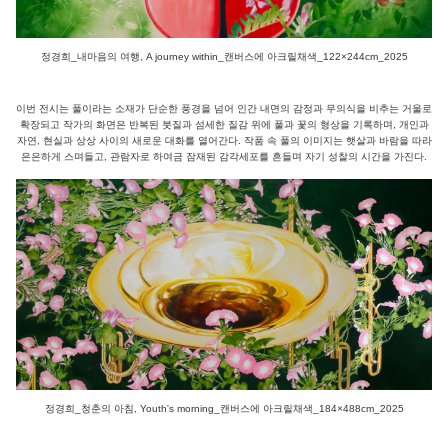
정경희_내마음의 여행, A journey within_캔버스에 아크릴채색_122×244cm_2025
이번 전시는 풀이라는 소재가 단순한 풍경을 넘어 인간 내면의 감정과 무의식을 비추는 거울로
확장되고 작가의 화면은 반복된 붓질과 섬세한 질감 위에 풀과 꽃의 형상을 기록하며, 개인과
자연, 현실과 상상 사이의 새로운 대화를 열어간다. 작품 속 풀의 이미지는 햇살과 바람을 따라
은은하게 스며들고, 관람자로 하여금 잠재된 감각세포를 흔들며 자기 성찰의 시간을 가진다.
정경희_청춘의 아침, Youth's morning_캔버스에 아크릴채색_184×488cm_2025