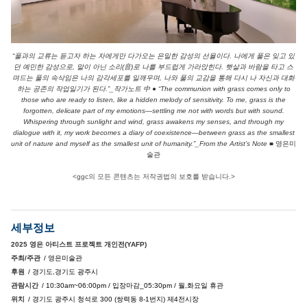
“풀과의 교류는 듣고자 하는 자에게만 다가오는 은밀한 감성의 선율이다. 나에게 풀은 잊고 있
던 예민한 감성으로, 말이 아닌 소리(音)로 나를 부드럽게 가라앉힌다. 햇살과 바람을 타고 스
며드는 풀의 속삭임은 나의 감각세포를 일깨우며, 나와 풀의 교감을 통해 다시 나 자신과 대화
하는 공존의 작업일기가 된다.”_작가노트 中 ● “The communion with grass comes only to
those who are ready to listen, like a hidden melody of sensitivity. To me, grass is the
forgotten, delicate part of my emotions—settling me not with words but with sound.
Whispering through sunlight and wind, grass awakens my senses, and through my
dialogue with it, my work becomes a diary of coexistence—between grass as the smallest
unit of nature and myself as the smallest unit of humanity.”_From the Artist’s Note
■ 영은미
술관
<ggc의 모든 콘텐츠는 저작권법의 보호를 받습니다.>
세부정보
2025 영은 아티스트 프로젝트 개인전(YAFP)
주최/주관
/ 영은미술관
후원
/ 경기도,경기도 광주시
관람시간
/ 10:30am~06:00pm / 입장마감_05:30pm / 월,화요일 휴관
위치
/ 경기도 광주시 청석로 300 (쌍력동 8-1번지) 제4전시장