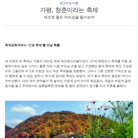
걷고쓰는사람
가평, 청춘이라는 축제
재즈로 물든 자라섬을 돌아보며
축제공화국에서 ‘인생 축제’를 만날 확률
내 인생의 첫 축제는 가평의 자라섬 국제 재즈페스티벌이었다. 27세 때였으니 축제를 처음 경
험하기로는 늦은 나이다. 물론 어린 시절 부모님 손을 잡고 구경했던 동네 축제와 학교 구성원
끼리 그들만의 리그로 치렀던 크고 작은 축제들을 경험했다. 그러나 그중 선명한 기억으로 남
아 함부로 쓸 수 없는 접두사 ‘첫’으로 장식된 축제는 없었다. 과거 동네 축제의 풍경은 어디나
엇비슷했다. 여러 개의 천막들이 죽 늘어선 가운데 꼬치구이와 튀김음식, 국밥과 부침개 같은
음식을 팔고 무대에서는 알록달록한 분장을 한 품바 공연단이 장구를 치고 트롯을 불렀다.