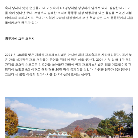
축제 당시의 몇몇 순간들이 내 머릿속에 4D 영상처럼 생생하게 남겨져 있다. 쌀쌀한 대기, 어
둠 속에 빛나던 무대, 트럼펫의 경쾌한 소리와 둥둥둥 심장 박동처럼 낮은 울림을 주었던 더블
베이스의 소리까지도. 무대가 지척인 자라섬 캠핑장에서 보낸 첫날 밤은 그저 몽롱했어서 지금
돌이켜보면 꿈인가 싶다.
황무지에 그린 오선지
2021년, 18회를 맞은 자라섬 재즈페스티벌은 아시아 최대 재즈축제로 자리매김했다. 매년 늦
은 가을 세계적인 재즈 거장들이 공연을 위해 이 작은 섬을 찾는다. 2004년 첫 회 때 3만 명의
관객을 모으며 순조로운 신호탄을 쏘아올린 자라섬 국제 재즈페스티벌은 해를 거듭할수록 관
람객이 늘었고 9회 이후로 연간 평균 20만 명이 축제장을 찾았다. 가평군 인구가 6만 명이니
그보다 세 곱절 이상의 인파가 사흘 간 자라섬에 모이는 셈이다.