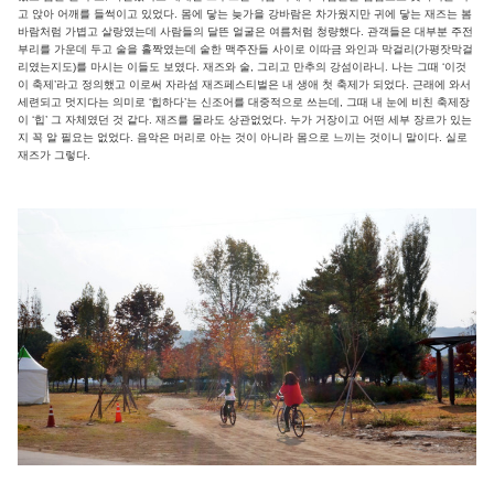
고 앉아 어깨를 들썩이고 있었다. 몸에 닿는 늦가을 강바람은 차가웠지만 귀에 닿는 재즈는 봄
바람처럼 가볍고 살랑였는데 사람들의 달뜬 얼굴은 여름처럼 청량했다. 관객들은 대부분 주전
부리를 가운데 두고 술을 홀짝였는데 숱한 맥주잔들 사이로 이따금 와인과 막걸리(가평잣막걸
리였는지도)를 마시는 이들도 보였다. 재즈와 술, 그리고 만추의 강섬이라니. 나는 그때 ‘이것
이 축제’라고 정의했고 이로써 자라섬 재즈페스티벌은 내 생애 첫 축제가 되었다. 근래에 와서
세련되고 멋지다는 의미로 ‘힙하다’는 신조어를 대중적으로 쓰는데, 그때 내 눈에 비친 축제장
이 ‘힙’ 그 자체였던 것 같다. 재즈를 몰라도 상관없었다. 누가 거장이고 어떤 세부 장르가 있는
지 꼭 알 필요는 없었다. 음악은 머리로 아는 것이 아니라 몸으로 느끼는 것이니 말이다. 실로
재즈가 그렇다.