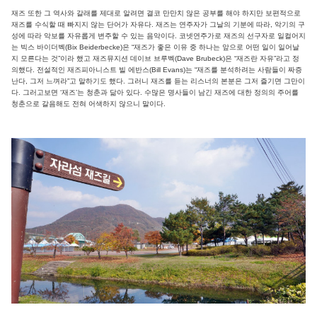
재즈 또한 그 역사와 갈래를 제대로 알려면 결코 만만치 않은 공부를 해야 하지만 보편적으로
재즈를 수식할 때 빠지지 않는 단어가 자유다. 재즈는 연주자가 그날의 기분에 따라, 악기의 구
성에 따라 악보를 자유롭게 변주할 수 있는 음악이다. 코넷연주가로 재즈의 선구자로 일컬어지
는 빅스 바이더벡(Bix Beiderbecke)은 “재즈가 좋은 이유 중 하나는 앞으로 어떤 일이 일어날
지 모른다는 것”이라 했고 재즈뮤지션 데이브 브루벡(Dave Brubeck)은 “재즈란 자유”라고 정
의했다. 전설적인 재즈피아니스트 빌 에반스(Bill Evans)는 “재즈를 분석하려는 사람들이 짜증
난다, 그저 느껴라”고 말하기도 했다. 그러니 재즈를 듣는 리스너의 본분은 그저 즐기면 그만이
다. 그러고보면 ‘재즈’는 청춘과 닮아 있다. 수많은 명사들이 남긴 재즈에 대한 정의의 주어를
청춘으로 갈음해도 전혀 어색하지 않으니 말이다.