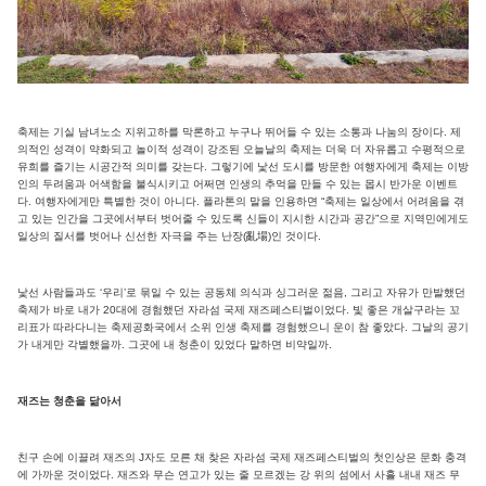
축제는 기실 남녀노소 지위고하를 막론하고 누구나 뛰어들 수 있는 소통과 나눔의 장이다. 제
의적인 성격이 약화되고 놀이적 성격이 강조된 오늘날의 축제는 더욱 더 자유롭고 수평적으로
유희를 즐기는 시공간적 의미를 갖는다. 그렇기에 낯선 도시를 방문한 여행자에게 축제는 이방
인의 두려움과 어색함을 불식시키고 어쩌면 인생의 추억을 만들 수 있는 몹시 반가운 이벤트
다. 여행자에게만 특별한 것이 아니다. 플라톤의 말을 인용하면 “축제는 일상에서 어려움을 겪
고 있는 인간을 그곳에서부터 벗어줄 수 있도록 신들이 지시한 시간과 공간”으로 지역민에게도
일상의 질서를 벗어나 신선한 자극을 주는 난장(亂場)인 것이다.
낯선 사람들과도 ‘우리’로 묶일 수 있는 공동체 의식과 싱그러운 젊음, 그리고 자유가 만발했던
축제가 바로 내가 20대에 경험했던 자라섬 국제 재즈페스티벌이었다. 빛 좋은 개살구라는 꼬
리표가 따라다니는 축제공화국에서 소위 인생 축제를 경험했으니 운이 참 좋았다. 그날의 공기
가 내게만 각별했을까. 그곳에 내 청춘이 있었다 말하면 비약일까.
재즈는 청춘을 닮아서
친구 손에 이끌려 재즈의 J자도 모른 채 찾은 자라섬 국제 재즈페스티벌의 첫인상은 문화 충격
에 가까운 것이었다. 재즈와 무슨 연고가 있는 줄 모르겠는 강 위의 섬에서 사흘 내내 재즈 무