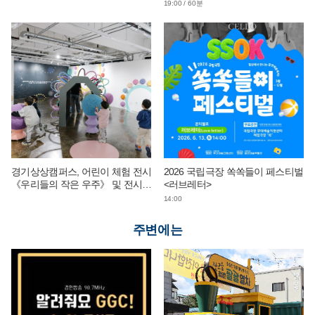
19:00 / 60분
경기상상캠퍼스, 어린이 체험 전시
2026 국립극장 쏙쏙들이 페스티벌
《우리들의 작은 우주》 및 전시
<러브레터>
연계 단체 교육 운영
14:00
주변에는