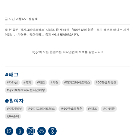
글·사진 여행작가 유승혜
※ 본 글은 '경기그레이트북스' 시리즈 중 제45권 『50만 살의 청춘 - 경기 북부로 떠나는 시간
여행』, <가평군 : 청춘이라는 축제>에서 발췌했습니다.
<ggc의 모든 콘텐츠는 저작권법의 보호를 받습니다.>
#태그
자라섬
축제
재즈
가평
경기그레이트북스
50만살의청춘
경기북부로떠나는시간여행
@참여자
경기북부
경기그레이트북스
50만살의청춘
재즈
가평군
유승혜
0