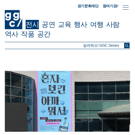
참여기관/
경기문화재단
전시
공연
교육
행사
여행
사람
역사
작품
공간
ggc/