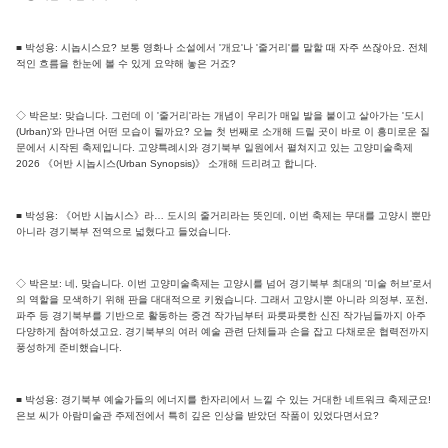
■ 박성용: 시놉시스요? 보통 영화나 소설에서 '개요'나 '줄거리'를 말할 때 자주 쓰잖아요. 전체
적인 흐름을 한눈에 볼 수 있게 요약해 놓은 거죠?
◇ 박은보: 맞습니다. 그런데 이 '줄거리'라는 개념이 우리가 매일 발을 붙이고 살아가는 '도시
(Urban)'와 만나면 어떤 모습이 될까요? 오늘 첫 번째로 소개해 드릴 곳이 바로 이 흥미로운 질
문에서 시작된 축제입니다. 고양특례시와 경기북부 일원에서 펼쳐지고 있는 고양미술축제
2026 《어반 시놉시스(Urban Synopsis)》 소개해 드리려고 합니다.
■ 박성용: 《어반 시놉시스》라… 도시의 줄거리라는 뜻인데, 이번 축제는 무대를 고양시 뿐만
아니라 경기북부 전역으로 넓혔다고 들었습니다.
◇ 박은보: 네, 맞습니다. 이번 고양미술축제는 고양시를 넘어 경기북부 최대의 '미술 허브'로서
의 역할을 모색하기 위해 판을 대대적으로 키웠습니다. 그래서 고양시뿐 아니라 의정부, 포천,
파주 등 경기북부를 기반으로 활동하는 중견 작가님부터 파릇파릇한 신진 작가님들까지 아주
다양하게 참여하셨고요. 경기북부의 여러 예술 관련 단체들과 손을 잡고 다채로운 협력전까지
풍성하게 준비했습니다.
■ 박성용: 경기북부 예술가들의 에너지를 한자리에서 느낄 수 있는 거대한 네트워크 축제군요!
은보 씨가 아람미술관 주제전에서 특히 깊은 인상을 받았던 작품이 있었다면서요?