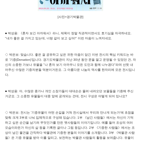
[사진=경기박물관]
■ 박성용: 《혼자 보긴 아까워서》라니, 제목이 정말 직관적이면서도 호기심을 자극하네요.
"내가 좋은 걸 가지고 있는데, 너랑 같이 보고 싶어!" 이런 마음이 느껴지네요.
◇ 박은보: 맞습니다. 좋은 걸 공유하고 싶은 귀한 마음이 담긴 이번 전시의 핵심 키워드는 바
로 '기증(Donation)'입니다. 경기도박물관이 지난 30년 동안 문을 열고 운영될 수 있었던 건, 자
신의 소중한 가보나 유물을 "나 혼자 보기 아까우니 모든 도민과 함께 나누겠다"라며 선뜻 내
어주신 수많은 기증자분들 덕분이거든요. 그 아름다운 나눔의 역사를 한자리에 모은 전시입니
다.
■ 박성용: 아, 수많은 종가나 개인 소장가들이 대대손손 물려 내려오던 보물들을 기증해 주신
거군요. 그 소중한 유물들이 대중 앞에 공개되는 건데, 전시 구성은 어떻게 되어 있나요?
◇ 박은보: 전시는 '기증유물이 어떤 손길을 거쳐 전시실에서 우리와 만나게 되는가'에 초점을
맞춰 크게 3부로 나눠 입체적으로 구성돼 있습니다. 1부 《남긴 사람들》에서는 자신이 기억
하고 싶은 순간을 남기려 무엇인가를 만든 옛사람들의 이야기입니다. 예를 들어 조상의 여러
모습이라든가 자신의 삶 등을 기록한 글이나 그림 등입니다. 2부 《기증한 사람들》에서는 조
상이 남긴 물건을 간직하다 박물관에 기증한 분들의 이야기를 소개합니다. 3부 《박물관 사람
들》은 기증 유물을 받아 이를 알리고, 보전하는 박물관 사람들의 활동을 보여줍니다. 유물이