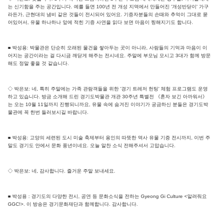
는 신기함을 주는 공간입니다. 예를 들면 100년 전 개성 지역에서 만들어진 '개성반닫이' 가구
라든가, 근현대의 냄비 같은 것들이 전시되어 있어요. 기증자분들의 손때와 추억이 그대로 묻
어있어서, 유물 하나하나 앞에 적힌 기증 사연을 읽다 보면 마음이 찡해지기도 합니다.
■ 박성용: 박물관은 단순히 오래된 물건을 쌓아두는 곳이 아니라, 사람들의 기억과 마음이 이
어지는 공간이라는 걸 다시금 깨닫게 해주는 전시네요. 주말에 부모님 모시고 3대가 함께 방문
해도 정말 좋을 것 같습니다.
◇ 박은보: 네, 특히 주말에는 가족 관람객들을 위한 '경기 트레저 헌팅' 체험 프로그램도 운영
하고 있습니다. 방금 소개해 드린 경기도박물관 개관 30주년 특별전 《혼자 보긴 아까워서》
는 오는 10월 11일까지 진행되니까요, 유물 속에 숨겨진 이야기가 궁금하신 분들은 경기도박
물관에 꼭 한번 들러보시길 바랍니다.
■ 박성용: 고양의 세련된 도시 미술 축제부터 용인의 따뜻한 역사 유물 기증 전시까지, 이번 주
말도 경기도 안에서 문화 풍년이네요. 오늘 알찬 소식 전해주셔서 고맙습니다.
◇ 박은보: 네, 감사합니다. 즐거운 주말 보내세요.
■ 박성용 : 경기도의 다양한 전시, 공연 등 문화소식을 전하는 Gyeong Gi Culture <알려줘요
GGC!>. 이 방송은 경기문화재단과 함께합니다. 감사합니다.