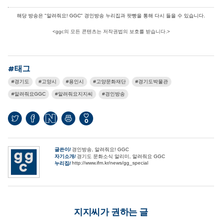
해당 방송은 "알려줘요! GGC" 경인방송 누리집과 팟빵을 통해 다시 들을 수 있습니다.
<ggc의 모든 콘텐츠는 저작권법의 보호를 받습니다.>
#태그
경기도
고양시
용인시
고양문화재단
경기도박물관
알려줘요GGC
알려줘요지지씨
경인방송
0
글쓴이
경인방송, 알려줘요! GGC
자기소개
경기도 문화소식 알리미, 알려줘요 GGC
http://www.ifm.kr/news/gg_special
누리집
지지씨가 권하는 글