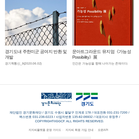
경기도내 주한미군 공여지 반환 및
문아트그라운드 뮤지엄《가능성
개발
Possibility》展
경기학통신_9(2020.06.02)
인간은 가능성을 향해 나아가는 존재이다.
재단법인 경기문화재단 / 경기도 수원시 팔달구 인계로 178
/
대표전화 031-231-7200
/
팩스번호 031-236-0223
/
사업자번호 135-82-06932
/
대표이사 유정주
/
COPYRIGHT©GGCF. ALL RIGHTS RESERVED.
지지씨플랫폼 운영 가이드
지지씨 회원 가입 안내
오픈API