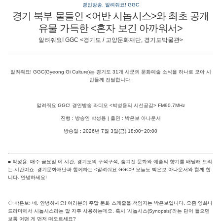
경인방송, 알려줘요! GGC
경기 북부 물들인 <어반 시놉시스>와 최초 공개
유물 가득한 <혼자 보긴 아까워서>
알려줘요! GGC <경기도 / 고양문화재단, 경기도박물관>
알려줘요! GGC(Gyeong Gi Culture)는 경기도 31개 시군의 문화예술 소식을 하나로 모아 시
민들께 전달합니다.
알려줘요 GGC! 경인방송 라디오 <박성용의 시선공감> FM90.7MHz
진행 : 방송인 박성용 | 출연 : 박은보 아나운서
방송일 : 2026년 7월 3일(금) 18:00~20:00
■ 박성용: 매주 금요일 이 시간, 경기도의 구석구석, 숨겨진 문화와 예술의 향기를 배달해 드리
는 시간이죠. 경기문화재단과 함께하는 <알려줘요 GGC>! 오늘도 박은보 아나운서와 함께 합
니다. 안녕하세요!
◇ 박은보: 네, 안녕하세요! 여러분의 주말 문화 스케줄을 책임지는 박은보입니다. 요즘 영화나
드라마에서 시놉시스라는 말 자주 사용하는데요. 혹시 '시놉시스(Synopsis)'라는 단어 들으면
보통 어떤 게 먼저 떠오르세요?