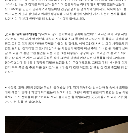
바다가 만나는 그 경계를 마치 살아 움직이며 꿈틀거리는 하나의 '유기체'처럼 표현하셨는데
요. DMZ처럼 인간이 인위적으로 만들어낸 긴장감 넘치는 경계지역 안에서도, 묵묵히 살아 숨
쉬고 있는 자연의 강인하고 위대한 생명력을 거대한 화면에 담아낸 거죠. 차분히 전시를 둘러
보던 시민 한 분과 인터뷰를 해 보았습니다. 함께 들어보시죠.
[인터뷰/ 임채원(주엽동)]
"생각보다 많이 준비했다는 생각이 들었어요. 왜냐면 제가 고양 시민
이거든요. 근데 제가 딱 어렸을 때부터 자라왔었던 그 풍경이 딱 나오면서 좀 몰입도 굉장히 잘
되고 그리고 이제 되게 다양한 주제를 다뤘던 것 같아요. 이제 고양에 사시는 그런 사람들의 풍
경도 보지만, 전체적인 그 도시에 살아가는 사람들의 뭐랄까 여성 주제, 아니면 뭐 외롭게 살아
갈 수 있을 것 같은 그런 불안을 다룬 이런 그런 내용들도 굉장히 많이 보였던 것 같고요. 제가
좀 인상 깊게 본 거는 그 밑에 공성훈 작가 그분이 굉장히 인상 깊은 내용들을 많이 그림으로
담아주셨는데 하나하나 굉장히 강렬한 느낌을 많이 주셨더라고요. 그리고 우리나라 중에 이제
경기 북부 쪽을 좀 주로 다룬 전시였다 보니까 좀 더 감정 이입도 잘 됐던 것 같고 좋았던 것 같
아요."
■ 박성용: 고양시민의 생생한 목소리 들어봤습니다. 경기 북부라는 친숙한 배경 속에서 도민들
에게 예술이 얼마나 가깝게 다가왔는지 느껴지네요. 그런데 이렇게 관람객의 호평을 받는 이번
축제가 도시 전체를 배경으로 하다 보니, 볼거리는 참 특별하지만 곳곳에 흩어져 있어 모두 찾
아가기는 힘들 것 같습니다.