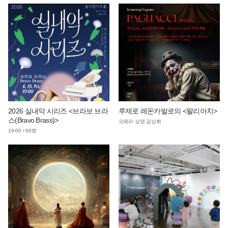
2026 실내악 시리즈 <브라보 브라
루제로 레온카발로의 <팔리아치>
스(Bravo Brass)>
오페라 상영 감상회
19:00 / 60분