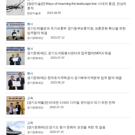
[영은미술관] Ways of mourning the landscape lost: 시대의 풍경, 잔상의
흔적
2023.09.05
영은미술관
행사
경기도박물관과 국가보훈부 경기동부보훈지청, 보훈문화 확산을 위한
업무협약 체결
2023.07.12
경기문화재단
행사
경기문화재단, 경기도자원봉사센터와 업무협약(MOU) 체결
2023.07.07
경기문화재단
행사
경기문화재단-한국토지주택공사 경기북부지역본부 업무 협약 체결
2023.06.22
경기문화재단
교육
[경기도박물관] 비대면 시대의 디지털 뮤지엄이 되기 위한 전략
2020.07.15
경기문화재단
교육
[경기문화재단] 경기도 종가 문화의 보전을 위한 첫 걸음
2020.07.15
경기문화재단