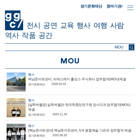
참여기관/
경기문화재단
전시
공연
교육
행사
여행
사람
역사
작품
공간
ggc/
MOU
행사
백남준아트센터, 피에스케이 홀딩스 주식회사 업무협약(MOU)체결
2026.03.03
경기문화재단
행사
[실학박물관] 실학박물관-한국학중앙연구원 장서각과 업무협약(MOU)
체결
2025.11.29
경기문화재단
행사
[백남준아트센터] 백남준아트센터, 5개 융합예술 기관과 업무협약 체결
2025.08.26
경기문화재단