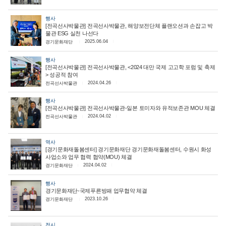
행사
[전곡선사박물관] 전곡선사박물관, 해양보전단체 플랜오션과 손잡고 박
물관 ESG 실천 나선다
2025.06.04
경기문화재단
행사
[전곡선사박물관] 전곡선사박물관, <2024 대만 국제 고고학 포럼 및 축제
> 성공적 참여
2024.04.26
전곡선사박물관
행사
[전곡선사박물관] 전곡선사박물관-일본 토미자와 유적보존관 MOU 체결
2024.04.02
전곡선사박물관
역사
[경기문화재돌봄센터] 경기문화재단 경기문화재돌봄센터, 수원시 화성
사업소와 업무 협력 협약(MOU) 체결
2024.04.02
경기문화재단
행사
경기문화재단-국제푸른방패 업무협약 체결
2023.10.26
경기문화재단
전시