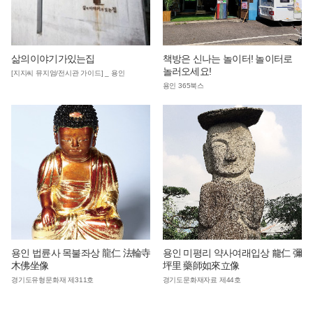
삶의이야기가있는집
책방은 신나는 놀이터! 놀이터로
놀러오세요!
[지지씨 뮤지엄/전시관 가이드] _ 용인
용인 365북스
용인 법륜사 목불좌상 龍仁 法輪寺
용인 미평리 약사여래입상 龍仁 彌
木佛坐像
坪里 藥師如來立像
경기도유형문화재 제311호
경기도문화재자료 제44호