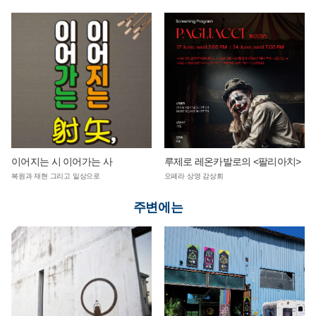
이어지는 시 이어가는 사
루제로 레온카발로의 <팔리아치>
복원과 재현 그리고 일상으로
오페라 상영 감상회
주변에는