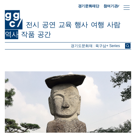
참여기관/
경기문화재단
전시
공연
교육
행사
여행
사람
역사
작품
공간
ggc/