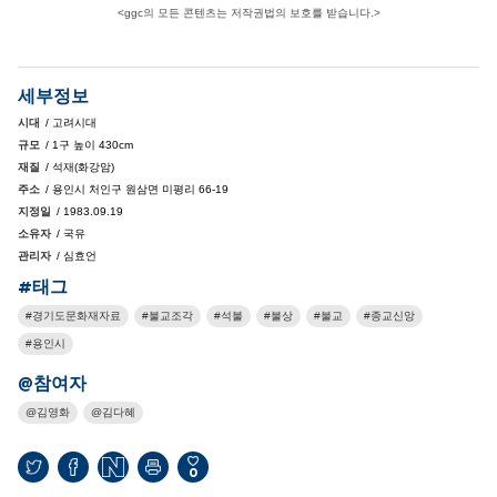
<ggc의 모든 콘텐츠는 저작권법의 보호를 받습니다.>
세부정보
시대
/ 고려시대
규모
/ 1구 높이 430cm
재질
/ 석재(화강암)
주소
/ 용인시 처인구 원삼면 미평리 66-19
지정일
/ 1983.09.19
소유자
/ 국유
관리자
/ 심효언
#태그
경기도문화재자료
불교조각
석불
불상
불교
종교신앙
용인시
@참여자
김영화
김다혜
0