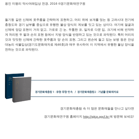
용인
미평리 약사여래입상 전경, 2016 ©경기문화재연구원
돌기둥 같은 신체에 옷주름을 간략하게 표현하고, 머리 위에 보개를 얹는 등 고려시대 전기에
충청도와 경기 남부를 중심으로 유행한 불상 양식의 계보를 잇고 있는 상이다. 여기에 얼굴과
신체에 양감 표현이 거의 없고, 가로로 긴 눈, 두툼한 코, 일자로 다문 입, 크기에 비해 빈약하
게 처리된 두 팔과 손의 표현 등에서 지방 양식을 반영하고 있는 것으로 파악된다. 특히 머리의
갓과 밋밋한 신체에 간략한 옷주름과 양 손의 표현, 그리고 왼손에 들고 있는 보병 등은 안성
대농리 석불입상(경기도문화재자료 제46호)과 매우 유사하여 이 지역에서 유행한 불상 양식을
전하는 것으로 파악된다.
경기문화재총람 속 더 많은 문화재들을 만나고 싶다면
경기문화재연구원 홈페이지
http://gjicp.ggcf.kr
에 방문해 보세요!