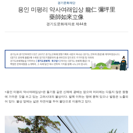
경기문화재단
용인 미평리 약사여래입상 龍仁 彌坪里
藥師如來立像
경기도문화재자료 제44호
<용인 미평리 약사여래입상>은 돌기둥 같은 신체에 광배는 없으며 머리에는 다듬지 않은 원형
에 가까운 갓을 쓰고 있는 고려시대의 불상이다. 발목 이하는 땅에 묻혀 있으나 발등은 노출되
어 있다. 불상 앞에는 넓은 자연석을 두어 불단으로 이용하고 있다.