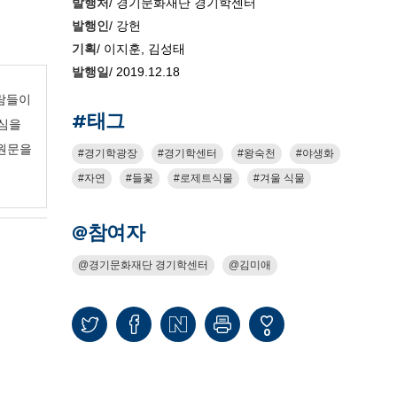
발행처
/ 경기문화재단 경기학센터
발행인
/ 강헌
기획
/ 이지훈, 김성태
발행일
/ 2019.12.18
사람들이
#태그
관심을
원문을
경기학광장
경기학센터
왕숙천
야생화
자연
들꽃
로제트식물
겨울 식물
@참여자
경기문화재단 경기학센터
김미애
0