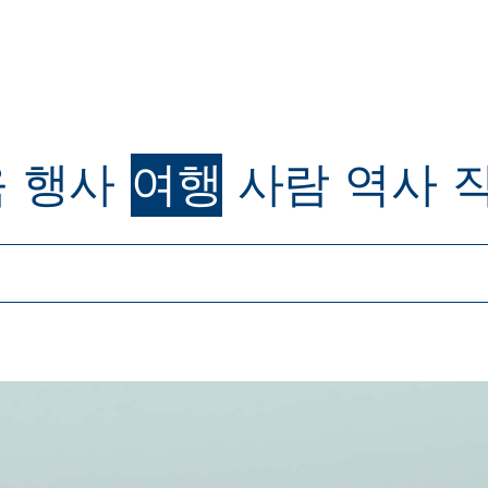
육
행사
여행
사람
역사