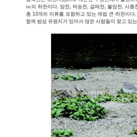
㎞의 하천이다. 암천, 덕송천, 갈매천, 불암천, 사릉천
총 13개의 지류를 포함하고 있는 제법 큰 하천이다
함께 밤섬 유원지가 있어서 많은 사람들이 찾고 있는