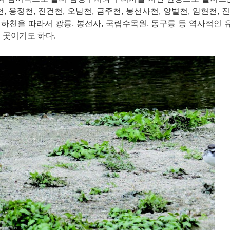
, 용정천, 진건천, 오남천, 금주천, 봉선사천, 양벌천, 암현천, 
. 하천을 따라서 광릉, 봉선사, 국립수목원, 동구릉 등 역사적인
 곳이기도 하다.