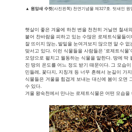
▲
원앙새 수컷
(사진왼쪽) 천연기념물 제327호. 텃새인 
햇살이 좋은 겨울에 하천 변을 천천히 거닐면 철새와
붙어 찬바람을 피하고 있는 수많은 로제트식물들이
잘 뜨이지 않는, 발밑을 눈여겨보지 않으면 알 수
맞서고 있다. 이런 식물들을 사람들은 ‘로제트식물
모양으로 펼치고 월동하는 식물을 말한다. 땅에 딱 
진 땅의 온도를 어느 정도 받기 때문이다. 그 모습이
민들레, 꽃다지, 지칭개 등 너무 흔해서 눈길이 가
식물들은 겨울을 힘겹게 보내는 대신에 봄이 오면 
수 있다.
겨울 왕숙천에서 만나는 로제트식물은 어떤 모습을 