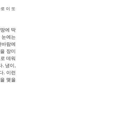
로 이 또
 땅에 딱
 눈에는
 찬바람에
잎을 장미
으로 데워
. 냉이,
다. 이런
실을 맺을