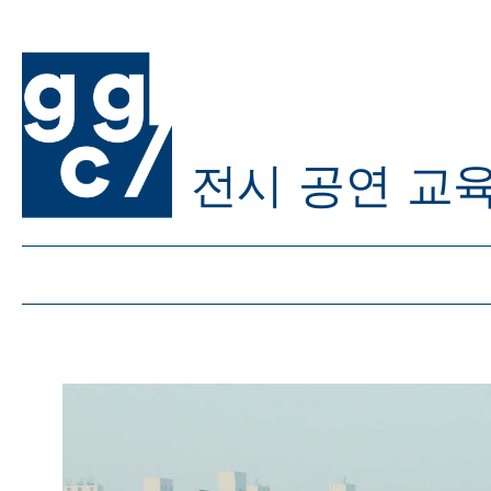
전시
공연
교
ggc/