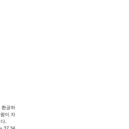
로 환궁하
'왕이 자
다.
7.34