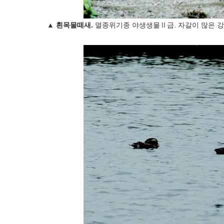
▲
흰목물떼새.
멸종위기종 야생생물Ⅱ급. 자갈이 많은 강