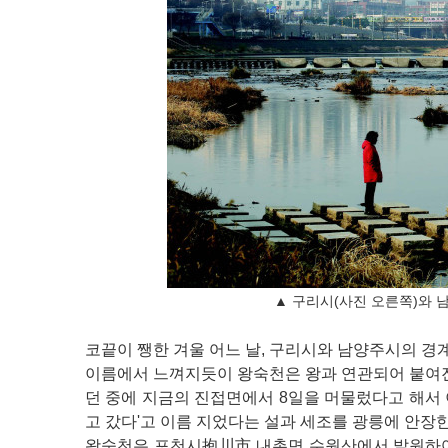
▲
구리시(사진 오른쪽)와 
코끝이 쨍한 겨울 어느 날, 구리시와 남양주시의 
이름에서 느껴지듯이 왕숙천은 왕과 연관되어 붙여진
던 중에 지금의 진접면에서 8일을 머물렀다고 해서 
고 갔다'고 이름 지었다는 설과 세조를 광릉에 안장한
왕숙천은 포천시抱川市 내촌면 수원산에서 발원하여 