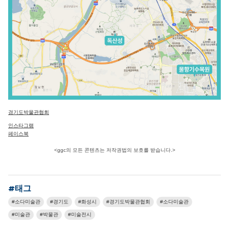
경기도박물관협회
인스타그램
페이스북
<ggc의 모든 콘텐츠는 저작권법의 보호를 받습니다.>
#태그
소다미술관
경기도
화성시
경기도박물관협회
소다미술관
미술관
박물관
미술전시