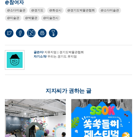
@참여자
소다미술관
경기도
화성시
경기도박물관협회
소다미술관
미술관
박물관
미술전시
2
글쓴이
지뮤지엄 | 경기도박물관협회
자기소개
우리는.경기도.뮤지엄
지지씨가 권하는 글