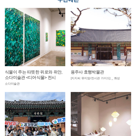
식물이 주는 따뜻한 위로와 위안,
용주사 효행박물관
소다미술관 <디어식물> 전시
[지지씨 뮤지엄/전시관 가이드] _ 화성
소다미술관