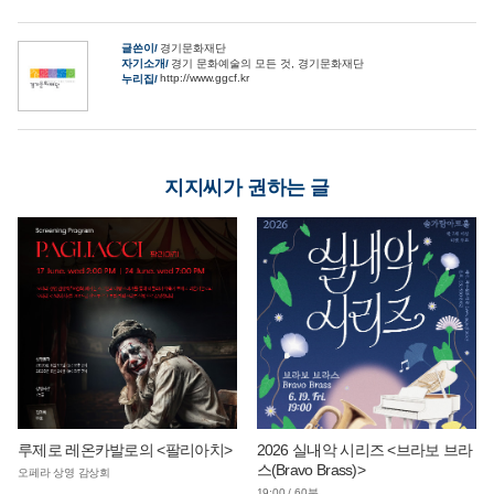
글쓴이
경기문화재단
자기소개
경기 문화예술의 모든 것, 경기문화재단
http://www.ggcf.kr
누리집
지지씨가 권하는 글
루제로 레온카발로의 <팔리아치>
2026 실내악 시리즈 <브라보 브라
스(Bravo Brass)>
오페라 상영 감상회
19:00 / 60분