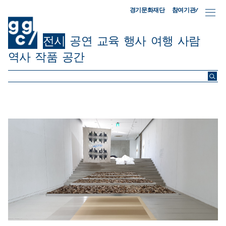
참여기관/
경기문화재단
전시
공연
교육
행사
여행
사람
역사
작품
공간
ggc/