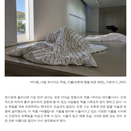
여다함_내일 부서지는 무덤_이불(코튼에 향을 태운 패턴)_가변크기_2021
전시장에 들어서면 가장 먼저 보이는 것은 이대길 정원사의 작품 <우리는 대지를>이다. 인위
적으로 바닥의 흙과 분리되어 공중에 붕 떠 있는 낙엽들은 썩을 기회조차 얻지 못하고 있다. 이
는 죽음을 애써 외면하려는 현대인의 모습과도 닮았다. 또한 그는 조화로 만든 탑을 미술관 정
원에 설치했는데, 이 작품 <바벨탑>은 가을을 맞이해 시들어가고 있는 다양한 식물들 사이에
서 인공적인 초록빛을 머금고 우뚝 서 있다. 시들지 않고 예쁜 모습 그대로 멈춰 있는 것이 과
연 진짜 아름다운 일인지 다시 생각해보게 한다.