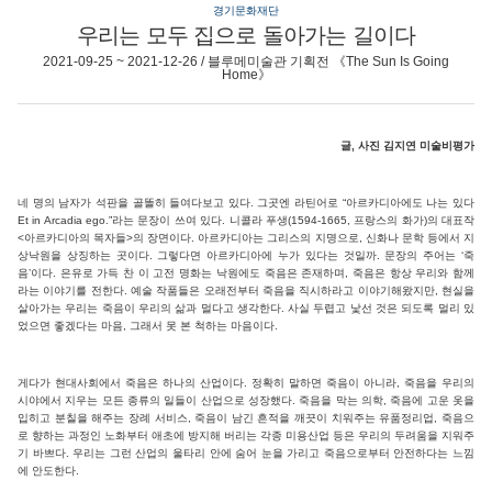
경기문화재단
우리는 모두 집으로 돌아가는 길이다
2021-09-25 ~ 2021-12-26 / 블루메미술관 기획전 《The Sun Is Going
Home》
글, 사진 김지연 미술비평가
네 명의 남자가 석판을 골똘히 들여다보고 있다. 그곳엔 라틴어로 “아르카디아에도 나는 있다
Et in Arcadia ego.”라는 문장이 쓰여 있다. 니콜라 푸생(1594-1665, 프랑스의 화가)의 대표작
<아르카디아의 목자들>의 장면이다. 아르카디아는 그리스의 지명으로, 신화나 문학 등에서 지
상낙원을 상징하는 곳이다. 그렇다면 아르카디아에 누가 있다는 것일까. 문장의 주어는 ‘죽
음’이다. 은유로 가득 찬 이 고전 명화는 낙원에도 죽음은 존재하며, 죽음은 항상 우리와 함께
라는 이야기를 전한다. 예술 작품들은 오래전부터 죽음을 직시하라고 이야기해왔지만, 현실을
살아가는 우리는 죽음이 우리의 삶과 멀다고 생각한다. 사실 두렵고 낯선 것은 되도록 멀리 있
었으면 좋겠다는 마음, 그래서 못 본 척하는 마음이다.
게다가 현대사회에서 죽음은 하나의 산업이다. 정확히 말하면 죽음이 아니라, 죽음을 우리의
시야에서 지우는 모든 종류의 일들이 산업으로 성장했다. 죽음을 막는 의학, 죽음에 고운 옷을
입히고 분칠을 해주는 장례 서비스, 죽음이 남긴 흔적을 깨끗이 치워주는 유품정리업, 죽음으
로 향하는 과정인 노화부터 애초에 방지해 버리는 각종 미용산업 등은 우리의 두려움을 지워주
기 바쁘다. 우리는 그런 산업의 울타리 안에 숨어 눈을 가리고 죽음으로부터 안전하다는 느낌
에 안도한다.