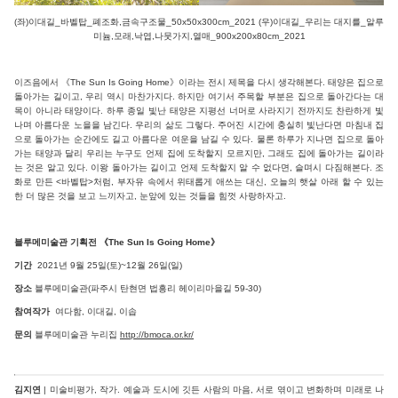
(좌)이대길_바벨탑_폐조화,금속구조물_50x50x300cm_2021
(우)이대길_우리는 대지를_알루
미늄,모래,낙엽,나뭇가지,열매_900x200x80cm_2021
이즈음에서 《The Sun Is Going Home》이라는 전시 제목을 다시 생각해본다. 태양은 집으로
돌아가는 길이고, 우리 역시 마찬가지다. 하지만 여기서 주목할 부분은 집으로 돌아간다는 대
목이 아니라 태양이다. 하루 종일 빛난 태양은 지평선 너머로 사라지기 전까지도 찬란하게 빛
나며 아름다운 노을을 남긴다. 우리의 삶도 그렇다. 주어진 시간에 충실히 빛난다면 마침내 집
으로 돌아가는 순간에도 길고 아름다운 여운을 남길 수 있다. 물론 하루가 지나면 집으로 돌아
가는 태양과 달리 우리는 누구도 언제 집에 도착할지 모르지만, 그래도 집에 돌아가는 길이라
는 것은 알고 있다. 이왕 돌아가는 길이고 언제 도착할지 알 수 없다면, 슬며시 다짐해본다. 조
화로 만든 <바벨탑>처럼, 부자유 속에서 위태롭게 애쓰는 대신, 오늘의 햇살 아래 할 수 있는
한 더 많은 것을 보고 느끼자고, 눈앞에 있는 것들을 힘껏 사랑하자고.
블루메미술관 기획전 《The Sun Is Going Home》
기간
2021년 9월 25일(토)~12월 26일(일)
장소
블루메미술관(파주시 탄현면 법흥리 헤이리마을길 59-30)
참여작가
여다함, 이대길, 이솝
문의
블루메미술관 누리집
http://bmoca.or.kr/
김지연
| 미술비평가, 작가. 예술과 도시에 깃든 사람의 마음, 서로 엮이고 변화하며 미래로 나