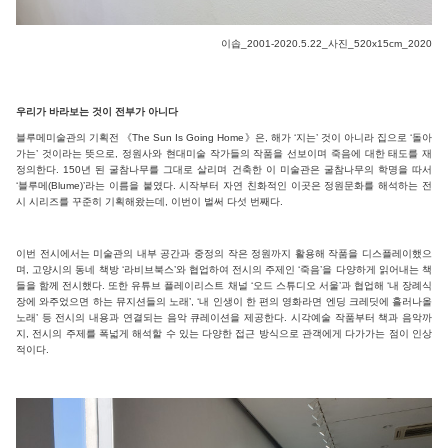
이솝_2001-2020.5.22_사진_520x15cm_2020
우리가 바라보는 것이 전부가 아니다
블루메미술관의 기획전 《The Sun Is Going Home》은, 해가 ‘지는’ 것이 아니라 집으로 ‘돌아
가는’ 것이라는 뜻으로, 정원사와 현대미술 작가들의 작품을 선보이며 죽음에 대한 태도를 재
정의한다. 150년 된 굴참나무를 그대로 살리며 건축한 이 미술관은 굴참나무의 학명을 따서
‘블루메(Blume)’라는 이름을 붙였다. 시작부터 자연 친화적인 이곳은 정원문화를 해석하는 전
시 시리즈를 꾸준히 기획해왔는데, 이번이 벌써 다섯 번째다.
이번 전시에서는 미술관의 내부 공간과 중정의 작은 정원까지 활용해 작품을 디스플레이했으
며, 고양시의 동네 책방 ‘라비브북스’와 협업하여 전시의 주제인 ‘죽음’을 다양하게 읽어내는 책
들을 함께 전시했다. 또한 유튜브 플레이리스트 채널 ‘오드 스튜디오 서울’과 협업해 ‘내 장례식
장에 와주었으면 하는 뮤지션들의 노래’, ‘내 인생이 한 편의 영화라면 엔딩 크레딧에 흘러나올
노래’ 등 전시의 내용과 연결되는 음악 큐레이션을 제공한다. 시각예술 작품부터 책과 음악까
지, 전시의 주제를 폭넓게 해석할 수 있는 다양한 접근 방식으로 관객에게 다가가는 점이 인상
적이다.