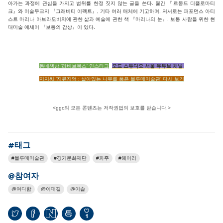
아가는 과정에 관심을 가지고 범위를 한정 짓지 않는 글을 쓴다. 월간 『르몽드 디플로마티
크』와 미술무크지 『그래비티 이펙트』, 기타 여러 매체에 기고하며, 저서로는 퍼포먼스 아티
스트 마리나 아브라모비치에 관한 삶과 예술에 관한 책 『마리나의 눈』, 보통 사람을 위한 현
대미술 에세이 『보통의 감상』이 있다.
동네책방 '라비브북스' 인스타그
오드 스튜디오 서울 유튜브 채널
지지씨 ‘지뮤지엄 : 살아있는 나무를 품은 블루메미술관’ 다시 보기
<ggc의 모든 콘텐츠는 저작권법의 보호를 받습니다.>
#태그
블루메미술관
경기문화재단
파주
헤이리
@참여자
여다함
이대길
이솝
1