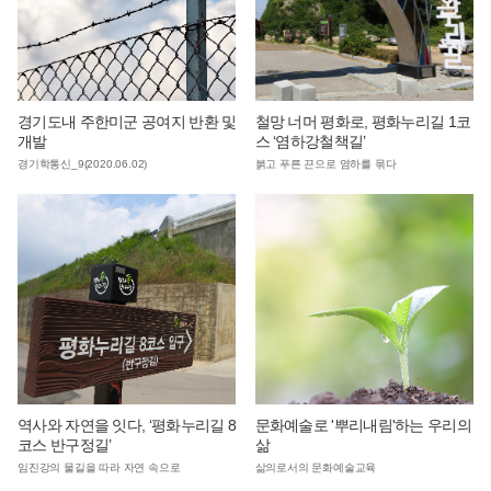
경기도내 주한미군 공여지 반환 및
철망 너머 평화로, 평화누리길 1코
개발
스 ‘염하강철책길’
경기학통신_9(2020.06.02)
붉고 푸른 끈으로 염하를 묶다
역사와 자연을 잇다, ‘평화누리길 8
문화예술로 '뿌리내림'하는 우리의
코스 반구정길’
삶
임진강의 물길을 따라 자연 속으로
삶의로서의 문화예술교육