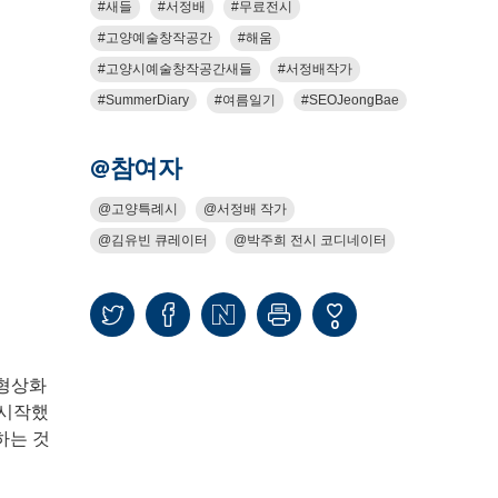
새들
서정배
무료전시
고양예술창작공간
해움
고양시예술창작공간새들
서정배작가
SummerDiary
여름일기
SEOJeongBae
@참여자
고양특례시
서정배 작가
김유빈 큐레이터
박주희 전시 코디네이터
0
 형상화
 시작했
하는 것