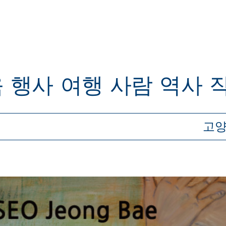
육
행사
여행
사람
역사