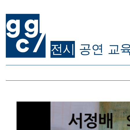
전시
공연
교
ggc/