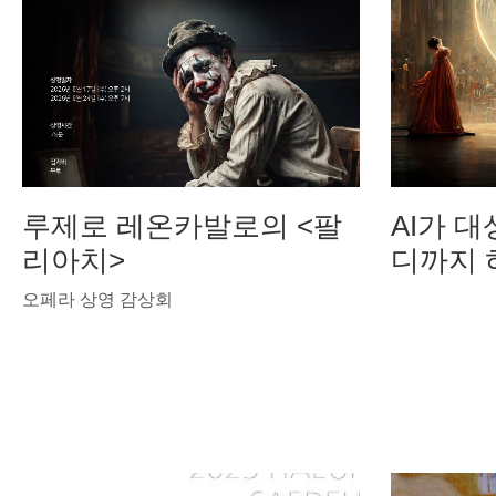
루제로 레온카발로의 <팔
AI가 대
리아치>
디까지 
오페라 상영 감상회