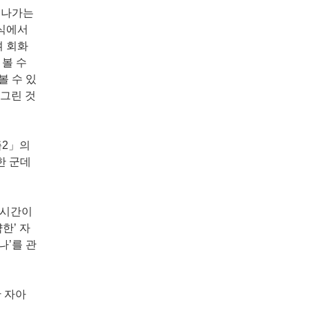
 나가는
방식에서
며 회화
 볼 수
볼 수 있
 그린 것
즙2」의
한 군데
.
 시간이
한’ 자
나’를 관
한 자아