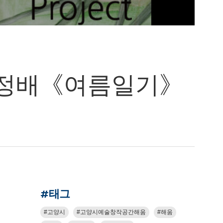
 서정배《여름일기》
#태그
고양시
고양시예술창작공간해움
해움