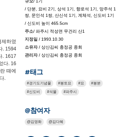
규모
/ 1기
/ 단분, 묘비 2기, 상석 1기, 향로석 1기, 망주석 1
쌍, 문인석 1쌍, 산신석 1기, 계체석, 신도비 1기
/ 신도비 높이 465.5cm
주소
/ 파주시 적성면 무건리 산1
지정일
/ 1993.10.30
 급제하였
소유자
/ 상산김씨 충정공 종회
 1594
관리자
/ 상산김씨 충정공 종회
 1617
다. 16
#태그
호란 때에
다.
경기도기념물
봉토묘
묘
봉분
신도비
석물
파주시
@참여자
김영화
김다혜