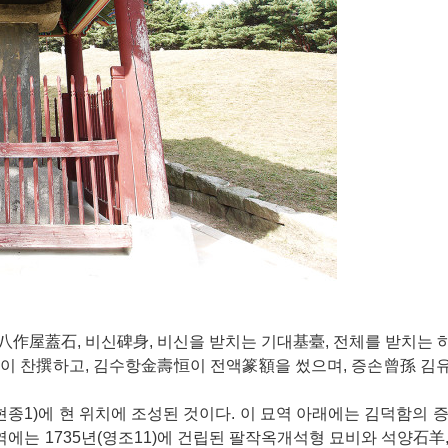
八作屋蓋石, 비신碑身, 비신을 받치는 기대基臺, 전체를 받치는
烈이 찬撰하고, 김수항金壽恒이 전액篆額을 썼으며, 증손曾孫 김
현종1)에 현 위치에 조성된 것이다. 이 묘역 아래에는 김덕함의 
 묘역에는 1735년(영조11)에 건립된 팔작옥개석형 묘비와 석양石羊