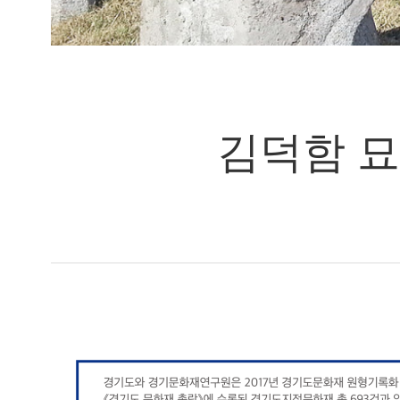
김덕함 묘