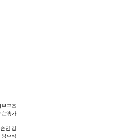
 하부구조
유金濡가
증손인 김
, 망주석