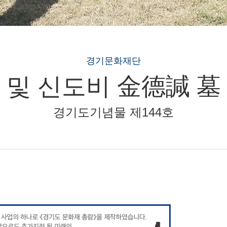
경기문화재단
 및 신도비 金德諴 墓
경기도기념물 제144호