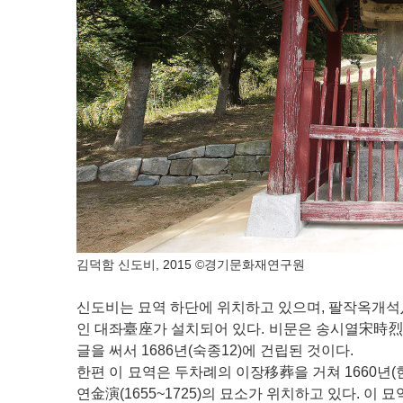
김덕함 신도비, 2015 ©경기문화재연구원
신도비는 묘역 하단에 위치하고 있으며, 팔작옥개석
인 대좌臺座가 설치되어 있다. 비문은 송시열宋時
글을 써서 1686년(숙종12)에 건립된 것이다.
한편 이 묘역은 두차례의 이장移葬을 거쳐 1660년(
연金演(1655~1725)의 묘소가 위치하고 있다. 이