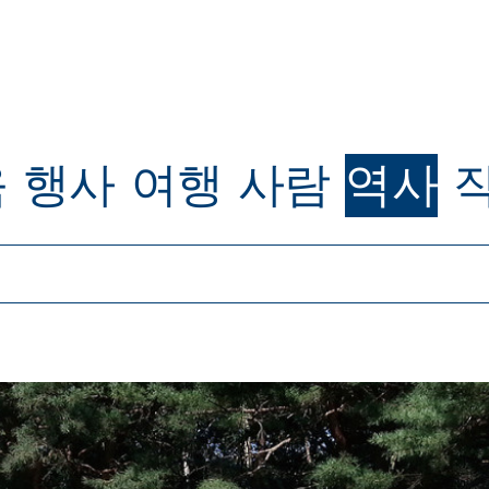
육
행사
여행
사람
역사