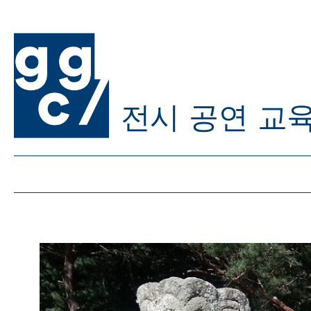
전시
공연
교
ggc/