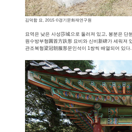
김덕함 묘, 2015 ©경기문화재연구원
묘역은 낮은 사성莎城으로 둘러져 있고, 봉분은 
원수방부형圓首方趺形 묘비와 신비新碑가 세워져 있고
관조복형梁冠朝服形문인석이 1쌍씩 배열되어 있다.