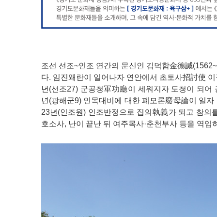
조선 선조~인조 연간의 문신인 김덕함金德諴(1562~1
다. 임진왜란이 일어나자 연안에서 초토사招討使 이정
년(선조27) 군공청軍功廳이 세워지자 도청이 되어 공
년(광해군9) 인목대비에 대한 폐모론廢母論이 일자
23년(인조원) 인조반정으로 집의執義가 되고 참의를
호소사, 난이 끝난 뒤 여주목사·춘천부사 등을 역임하