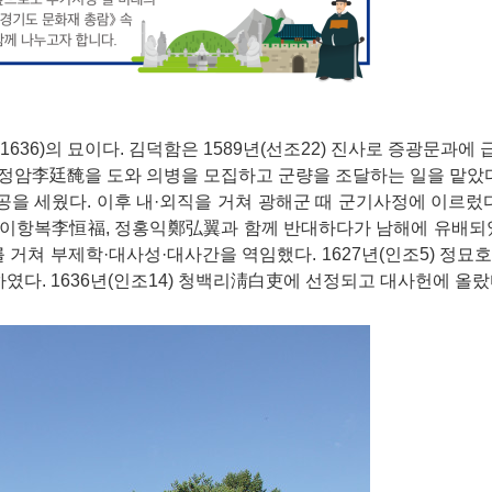
636)의 묘이다. 김덕함은 1589년(선조22) 진사로 증광문과에
암李廷馣을 도와 의병을 모집하고 군량을 조달하는 일을 맡았다.
을 세웠다. 이후 내·외직을 거쳐 광해군 때 군기사정에 이르렀다.
 이항복李恒福, 정홍익鄭弘翼과 함께 반대하다가 남해에 유배되었
 거쳐 부제학·대사성·대사간을 역임했다. 1627년(인조5) 정묘
였다. 1636년(인조14) 청백리淸白吏에 선정되고 대사헌에 올랐