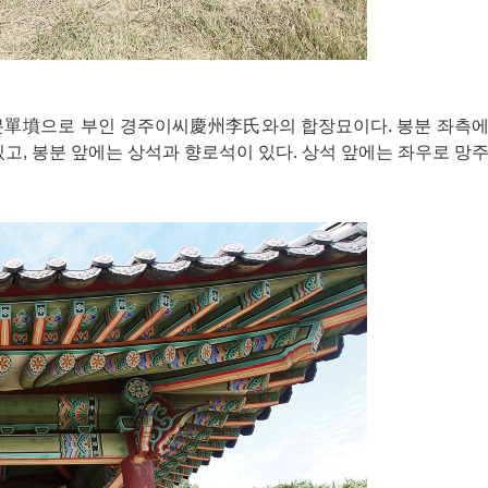
단분單墳으로 부인 경주이씨慶州李氏와의 합장묘이다. 봉분 좌측에
, 봉분 앞에는 상석과 향로석이 있다. 상석 앞에는 좌우로 망