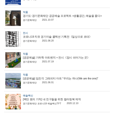
작품
경기도-경기문화재단 공공예술 프로젝트 <생활공간, 예술을 품다>
2021.10.07
경기문화재단
전시
코로나19 치유 경기미술 콜렉션 기획전《일상으로 초대》
2021.08.20
경기문화재단
작품
[공공예술] 기하학 아트벤치 + 전시《잠시 쉬어가는 곳》
2021.07.19
경기문화재단
작품
[공공예술] 임진각 그래피티 아트 “우리는 하나(We are the one)”
2021.06.01
경기문화재단
예술백신
[백만 원의 기적] 내 친구들을 위한 컬러링북 제작
2020.12.10
경기문화재단 코로나19 예술백신TFT