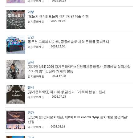
2025.10.28
경기문화재단
여행
[오늘의 경기] [오늘의 경기] 안양 예술 여행
2025.09.22
경기문화재단
공간
동두천 그래피티 아트, 공공예술로 지역 문화를 꽃피우다
2024.12.30
경기문화재단
전시
[경기영상31] 2024 경기문화재단x인천국제공항공사 공공예술 협력사업
'작가의 방'_ 김신아 개체의 본능
2024.12.08
경기문화재단
전시
[경기문화재단] 작가의 방 김신아〈개체의 본능〉전시
2024.07.28
경기문화재단
공간
[공공예술] 경기문화재단, 제8회 ICN Awards ‘우수 문화예술 협업기관’
선정
2024.03.18
경기문화재단
공간