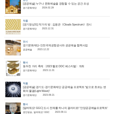
[공공예술] 누구나 문화예술을 경험할 수 있는 공간 조성
2024.02.29
경기문화재단
작품
[경기영상31] 작가의 방 : 김용관《Clouds Spectrum》전시
2023.12.31
경기문화재단
전시
경기문화재단-인천국제공항공사와 공공예술 협력사업
2023.12.22
공공예술
행사
동두천 거리 축제〈2023 헬로 DDC 페스티벌〉개최
2023.11.01
경기문화재단
작품
[공공예술] 경기도-경기문화재단 공공예술 프로젝트 '빛으로 흐르는 변
화의 물결(Light Wave)'
2023.09.21
경기문화재단
행사
[알려줘요! GGC] 도시 전체를 하나의 갤러리로! '안양공공예술프로젝트'
2023.09.11
경인방송, 알려줘요! GGC