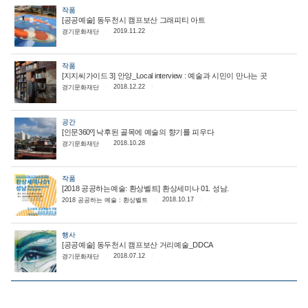
작품
[공공예술] 동두천시 캠프보산 그래피티 아트
2019.11.22
경기문화재단
작품
[지지씨가이드 3] 안양_Local interview : 예술과 시민이 만나는 곳
2018.12.22
경기문화재단
공간
[인문360º] 낙후된 골목에 예술의 향기를 피우다
2018.10.28
경기문화재단
작품
[2018 공공하는예술: 환상벨트] 환상세미나 01. 성남.
2018.10.17
2018 공공하는 예술 : 환상벨트
행사
[공공예술] 동두천시 캠프보산 거리예술_DDCA
2018.07.12
경기문화재단