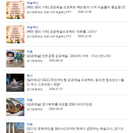
예술백신
[백만 원의 기적] 공공예술 프로젝트 백만원의 기적 마술활극 ‘홍길동 전’
2020.12.09
경기문화재단 코로나19 예술백신TFT
예술백신
[백만 원의 기적] 공공예술프로젝트 ‘민화를 그리다’
2020.12.09
경기문화재단 코로나19 예술백신TFT
작품
[공공예술] 인천공항 공공예술 그래피티 아트 《다시 만나자》
2020.08.19
경기문화재단
행사
[알려줘요! GGC] 주민주도형 공공예술 프로젝트, 동두천 캠프보산 <월
드 푸드 스트리트> 개장!
2020.07.27
경기문화재단
작품
[공공예술] 경기북부를 대표할 문화거리의 탄생
2020.06.25
경기문화재단
여행
[경기도 문화유산을 찾아서] 과거와 현재가 공존하는 예술도시, 경기도