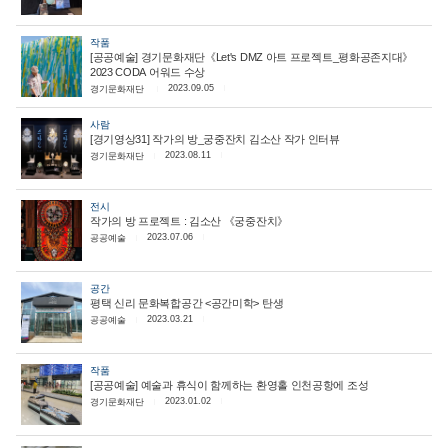
작품
[공공예술] 경기문화재단《Let's DMZ 아트 프로젝트_평화공존지대》
2023 CODA 어워드 수상
2023.09.05
경기문화재단
사람
[경기영상31] 작가의 방_궁중잔치 김소산 작가 인터뷰
2023.08.11
경기문화재단
전시
작가의 방 프로젝트 : 김소산 《궁중잔치》
2023.07.06
공공예술
공간
평택 신리 문화복합공간 <공간미학> 탄생
2023.03.21
공공예술
작품
[공공예술] 예술과 휴식이 함께하는 환영홀 인천공항에 조성
2023.01.02
경기문화재단