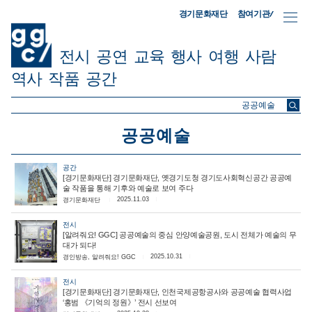
참여기관/
경기문화재단
전시
공연
교육
행사
여행
사람
역사
작품
공간
ggc/
공공예술
공간
[경기문화재단] 경기문화재단, 옛경기도청 경기도사회혁신공간 공공예
술 작품을 통해 기후와 예술로 보여 주다
2025.11.03
경기문화재단
전시
[알려줘요! GGC] 공공예술의 중심 안양예술공원, 도시 전체가 예술의 무
대가 되다!
2025.10.31
경인방송, 알려줘요! GGC
전시
[경기문화재단] 경기문화재단, 인천국제공항공사와 공공예술 협력사업
‘홍범 《기억의 정원》’ 전시 선보여