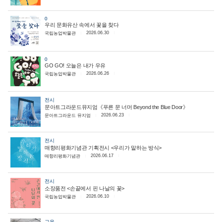
0
우리 문화유산 속에서 꽃을 찾다
2026.06.30
국립농업박물관
0
GO GO! 오늘은 내가 우유
2026.06.26
국립농업박물관
전시
문아트그라운드뮤지엄《푸른 문 너머 Beyond the Blue Door》
2026.06.23
문아트그라운드 뮤지엄
전시
매향리평화기념관 기획전시 <우리가 말하는 방식>
2026.06.17
매향리평화기념관
전시
소장품전 <손끝에서 핀 나날의 꽃>
2026.06.10
국립농업박물관
교육