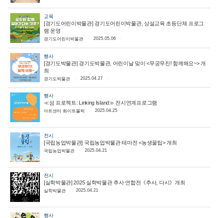
교육
[경기도어린이박물관] 경기도어린이박물관, 상설교육 초등단체 프로그
램 운영
2025.05.06
경기도어린이박물관
행사
[경기도박물관] 경기도박물관, 어린이날 맞이 <무궁무진! 함께해요~> 개
최
2025.04.27
경기도박물관
행사
≪섬 프로젝트: Linking Island≫ 전시연계프로그램
2025.04.25
아트센터 화이트블럭
전시
[국립농업박물관] 국립농업박물관 테마전 <농생꿀팁> 개최
2025.04.21
국립농업박물관
전시
[실학박물관] 2025 실학박물관 추사 연합전《추사, 다시》개최
2025.04.21
실학박물관
행사