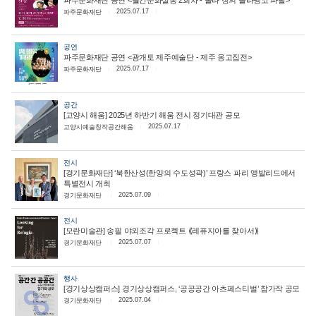
2025.07.17
파주문화재단
공연
파주문화재단 공연 <광개토 제주예술단 - 제주 옹고집전>
2025.07.17
파주문화재단
공간
[고양시 해움] 2025년 하반기 해움 전시 정기대관 공모
2025.07.17
고양시예술창작공간해움
전시
[경기문화재단] ‘북한산성(한양의 수도성곽)’ 프랑스 파리 앵발리드에서
특별전시 개최
2025.07.09
경기문화재단
전시
[모란미술관] 송필 야외조각 프로젝트 ⟪레퓨지아를 찾아서⟫
2025.07.07
경기문화재단
행사
[경기상상캠퍼스] 경기상상캠퍼스, ‘공공공간 아츠페스티벌’ 참가작 공모
2025.07.04
경기문화재단