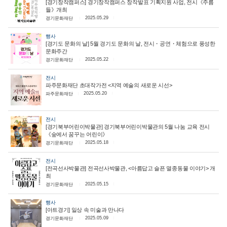
[경기창작캠퍼스] 경기창작캠퍼스 창작발표 기획지원 사업, 전시《주름
들》개최
2025.05.29
경기문화재단
행사
[경기도 문화의 날] 5월 경기도 문화의 날, 전시・공연・체험으로 풍성한
문화주간
2025.05.22
경기문화재단
전시
파주문화재단 초대작가전 <지역 예술의 새로운 시선>
2025.05.20
파주문화재단
전시
[경기북부어린이박물관] 경기북부어린이박물관의 5월 나눔 교육 전시
《숲에서 꿈꾸는 어린이》
2025.05.18
경기문화재단
전시
[전곡선사박물관] 전곡선사박물관, <아름답고 슬픈 멸종동물 이야기> 개
최
2025.05.15
경기문화재단
행사
[아트경기] 일상 속 미술과 만나다
2025.05.09
경기문화재단