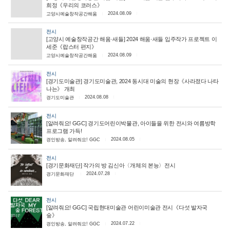
희정《우리의 코러스》
2024.08.09
고양시예술창작공간해움
전시
[고양시 예술창작공간 해움·새들] 2024 해움·새들 입주작가 프로젝트 이
세준《랍스터 편지》
2024.08.09
고양시예술창작공간해움
전시
[경기도미술관] 경기도미술관, 2024 동시대 미술의 현장《사라졌다 나타
나는》 개최
2024.08.08
경기도미술관
전시
[알려줘요! GGC] 경기도어린이박물관, 아이들을 위한 전시와 여름방학
프로그램 가득!
2024.08.05
경인방송, 알려줘요! GGC
전시
[경기문화재단] 작가의 방 김신아〈개체의 본능〉전시
2024.07.28
경기문화재단
전시
[알려줘요! GGC] 국립현대미술관 어린이미술관 전시《다섯 발자국
숲》
2024.07.22
경인방송, 알려줘요! GGC