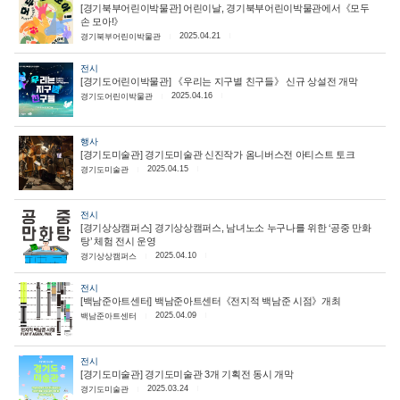
[경기북부어린이박물관] 어린이날, 경기북부어린이박물관에서《모두
손 모아!》
2025.04.21
경기북부어린이박물관
전시
[경기도어린이박물관] 《우리는 지구별 친구들》 신규 상설전 개막
2025.04.16
경기도어린이박물관
행사
[경기도미술관] 경기도미술관 신진작가 옴니버스전 아티스트 토크
2025.04.15
경기도미술관
전시
[경기상상캠퍼스] 경기상상캠퍼스, 남녀노소 누구나를 위한 ‘공중 만화
탕’ 체험 전시 운영
2025.04.10
경기상상캠퍼스
전시
[백남준아트센터] 백남준아트센터《전지적 백남준 시점》개최
2025.04.09
백남준아트센터
전시
[경기도미술관] 경기도미술관 3개 기획전 동시 개막
2025.03.24
경기도미술관