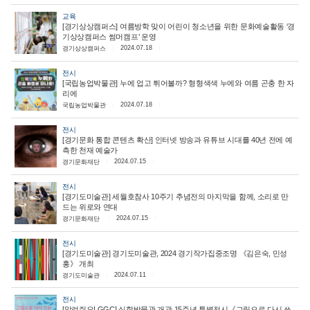
교육
[경기상상캠퍼스] 여름방학 맞이 어린이 청소년을 위한 문화예술활동 ‘경
기상상캠퍼스 썸머캠프’ 운영
2024.07.18
경기상상캠퍼스
전시
[국립농업박물관] 누에 업고 튀어볼까? 형형색색 누에와 여름 곤충 한 자
리에
2024.07.18
국립농업박물관
전시
[경기문화 통합 콘텐츠 확산] 인터넷 방송과 유튜브 시대를 40년 전에 예
측한 천재 예술가
2024.07.15
경기문화재단
전시
[경기도미술관] 세월호참사 10주기 추념전의 마지막을 함께, 소리로 만
드는 위로와 연대
2024.07.15
경기문화재단
전시
[경기도미술관] 경기도미술관, 2024 경기작가집중조명 《김은숙, 민성
홍》 개최
2024.07.11
경기도미술관
전시
[알려줘요! GGC] 실학박물관 개관 15주년 특별전시《그림으로 다시 쓰