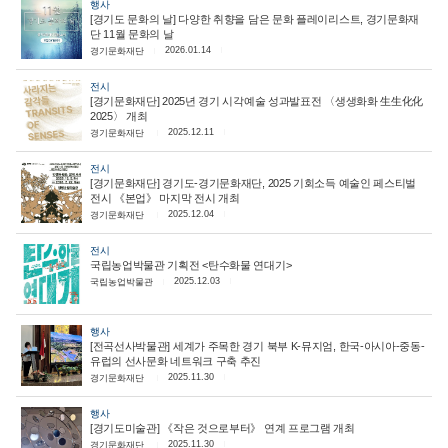
행사
[경기도 문화의 날] 다양한 취향을 담은 문화 플레이리스트, 경기문화재
단 11월 문화의 날
2026.01.14
경기문화재단
전시
[경기문화재단] 2025년 경기 시각예술 성과발표전 〈생생화화 生生化化
2025〉 개최
2025.12.11
경기문화재단
전시
[경기문화재단] 경기도-경기문화재단, 2025 기회소득 예술인 페스티벌
전시 《본업》 마지막 전시 개최
2025.12.04
경기문화재단
전시
국립농업박물관 기획전 <탄수화물 연대기>
2025.12.03
국립농업박물관
행사
[전곡선사박물관] 세계가 주목한 경기 북부 K-뮤지엄, 한국-아시아-중동-
유럽의 선사문화 네트워크 구축 추진
2025.11.30
경기문화재단
행사
[경기도미술관] 《작은 것으로부터》 연계 프로그램 개최
2025.11.30
경기문화재단