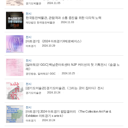
2024.11.05
경기도박물관
전시
한국등잔박물관, 관람객과 소통 증진을 위한 다각적 노력
2024.11.03
재단법인 한국등잔박물관
전시
[아트경기] 《2024 아트경기X제로베이스》
2024.10.29
아트경기
전시
[알려줘요! GGC] 백남준아트센터 NJP 커미션의 첫 기획전시《숨결 노
래》
2024.10.25
경인방송, 알려줘요! GGC
전시
[경기도미술관] 경기도미술관,《그리는 곳이 집이다》전시
2024.10.24
경기도미술관
전시
[아트경기] 2024 아트경기 팝업갤러리 《The Collection Art Fair &
Exhibition 아트경기 x arte k》
2024.10.24
아트경기