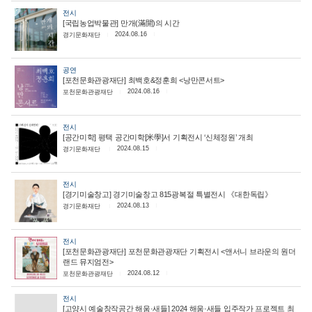
전시
[국립농업박물관] 만개(滿開)의 시간
2024.08.16
경기문화재단
공연
[포천문화관광재단] 최백호&정훈희 <낭만콘서트>
2024.08.16
포천문화관광재단
전시
[공간미학] 평택 공간미학[米學]서 기획전시 ‘신체정원’ 개최
2024.08.15
경기문화재단
전시
[경기미술창고] 경기미술창고 815광복절 특별전시 《대한독립》
2024.08.13
경기문화재단
전시
[포천문화관광재단] 포천문화관광재단 기획전시 <앤서니 브라운의 원더
랜드 뮤지엄전>
2024.08.12
포천문화관광재단
전시
[고양시 예술창작공간 해움·새들] 2024 해움·새들 입주작가 프로젝트 최