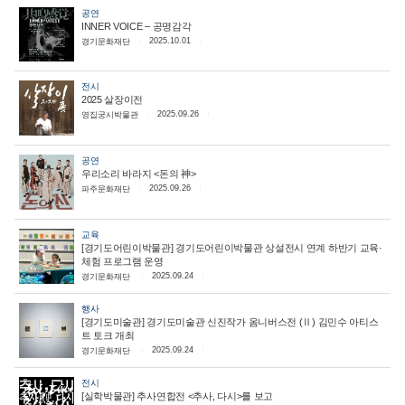
공연
INNER VOICE – 공명감각
2025.10.01
경기문화재단
전시
2025 살장이전
2025.09.26
영집궁시박물관
공연
우리소리 바라지 <돈의 神>
2025.09.26
파주문화재단
교육
[경기도어린이박물관] 경기도어린이박물관 상설전시 연계 하반기 교육·
체험 프로그램 운영
2025.09.24
경기문화재단
행사
[경기도미술관] 경기도미술관 신진작가 옴니버스전 (Ⅱ) 김민수 아티스
트 토크 개최
2025.09.24
경기문화재단
전시
[실학박물관] 추사연합전 <추사, 다시>를 보고