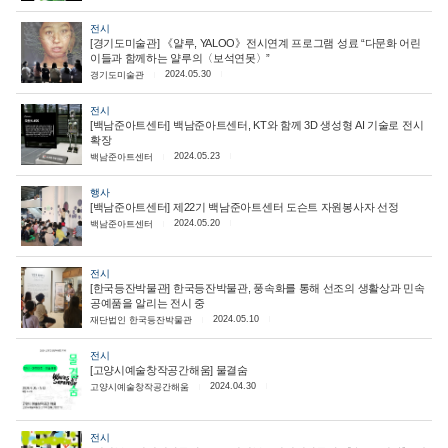
전시
[경기도미술관] 《얄루, YALOO》전시연계 프로그램 성료 “다문화 어린
이들과 함께하는 얄루의〈보석연못〉”
2024.05.30
경기도미술관
전시
[백남준아트센터] 백남준아트센터, KT와 함께 3D 생성형 AI 기술로 전시
확장
2024.05.23
백남준아트센터
행사
[백남준아트센터] 제22기 백남준아트센터 도슨트 자원봉사자 선정
2024.05.20
백남준아트센터
전시
[한국등잔박물관] 한국등잔박물관, 풍속화를 통해 선조의 생활상과 민속
공예품을 알리는 전시 중
2024.05.10
재단법인 한국등잔박물관
전시
[고양시예술창작공간해움] 물결숨
2024.04.30
고양시예술창작공간해움
전시