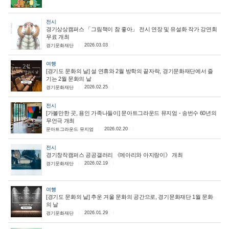
전시
경기상상캠퍼스 「그림책이 참 좋아」 전시 연장 및 유설화 작가 강연회
무료 개최
2026.03.03
경기문화재단
여행
[경기도 문화의 날] 설 연휴와 2월 방학의 끝자락, 경기문화재단에서 즐
기는 2월 문화의 날
2026.02.25
경기문화재단
전시
[가볼만한 곳, 용인 가족나들이] 문아트그라운드 뮤지엄 - 송번수 60년의
무언극 개최
2026.02.20
문아트그라운드 뮤지엄
전시
경기창작캠퍼스 공공갤러리 《메아리와 아지랑이》 개최
2026.02.19
경기문화재단
여행
[경기도 문화의 날] 추운 겨울 문화의 공간으로, 경기문화재단 1월 문화
의 날
2026.01.29
경기문화재단