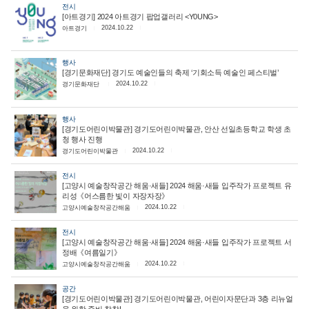
전시
[아트경기] 2024 아트경기 팝업갤러리 <Y0UNG>
2024.10.22
아트경기
행사
[경기문화재단] 경기도 예술인들의 축제 ‘기회소득 예술인 페스티벌’
2024.10.22
경기문화재단
행사
[경기도어린이박물관] 경기도어린이박물관, 안산 선일초등학교 학생 초
청 행사 진행
2024.10.22
경기도어린이박물관
전시
[고양시 예술창작공간 해움·새들] 2024 해움·새들 입주작가 프로젝트 유
리성《어스름한 빛이 자장자장》
2024.10.22
고양시예술창작공간해움
전시
[고양시 예술창작공간 해움·새들] 2024 해움·새들 입주작가 프로젝트 서
정배《여름일기》
2024.10.22
고양시예술창작공간해움
공간
[경기도어린이박물관] 경기도어린이박물관, 어린이자문단과 3층 리뉴얼