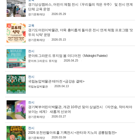
경기상상캠퍼스, 어린이 체험 전시《우리들의 작은 우주》 및 전시 연계
단체 교육 운영
2026.05.29
경기문화재단
교육
경기도어린이박물관, 더욱 흥미롭게 돌아온 전시 연계 체험 프로그램 ‘모
두의 식탁’ 운영
2026.05.15
경기문화재단
전시
문아트그라운드 뮤지엄 봄 미디어전《Midnight Palette》
2026.04.25
문아트그라운드 뮤지엄
전시
국립농업박물관 테마전 <금강송 곁에>
2026.04.13
국립농업박물관
전시
경기북부어린이박물관, 개관 10주년 맞아 상설전시 《자연숲, 작아져야
보이는 세계》 새롭게 선보여
2026.03.27
경기문화재단
전시
2026 포천반월아트홀 기획전시 <판타와 지노의 공룡탐험전>
2026.03.09
경기문화재단