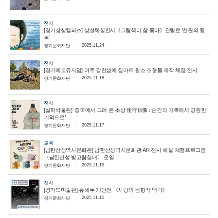
전시
[경기상상캠퍼스] 상설체험전시《그림책이 참 좋아》관람료 ‘천원의 행
복’
2025.11.24
경기문화재단
전시
[경기에코뮤지엄] 여주 강천섬에 짚아트 황소 조형물 제작 체험 전시
2025.11.18
경기문화재단
전시
[실학박물관] ‘중국에서 그려 온 초상 使行肖像 : 순간의 기록에서 영원한
기억으로’
2025.11.17
경기문화재단
교육
[남한산성역사문화관] 남한산성역사문화관 AR 전시 해설 체험프로그램
〈남한산성 빙고탐험대〉 운영
2025.11.15
경기문화재단
전시
[경기도미술관] 류혜두 개인전 《사랑의 원형적 맥락》
2025.11.15
경기문화재단