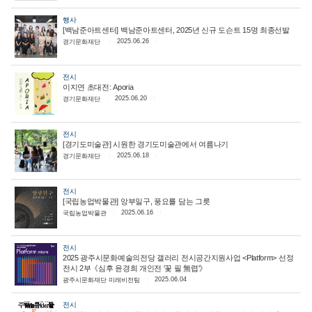
행사
[백남준아트센터] 백남준아트센터, 2025년 신규 도슨트 15명 최종선발
2025.06.26
경기문화재단
전시
이지연 초대전: Aporia
2025.06.20
경기문화재단
전시
[경기도미술관] 시원한 경기도미술관에서 여름나기
2025.06.18
경기문화재단
전시
[국립농업박물관] 앙부일구, 풍요를 담는 그릇
2025.06.16
국립농업박물관
전시
2025 광주시문화예술의전당 갤러리 전시공간지원사업 <Platform> 선정
전시 2부《심후 윤경희 개인전 '꽃 필 無렵'》
2025.06.04
광주시문화재단 미래비전팀
전시