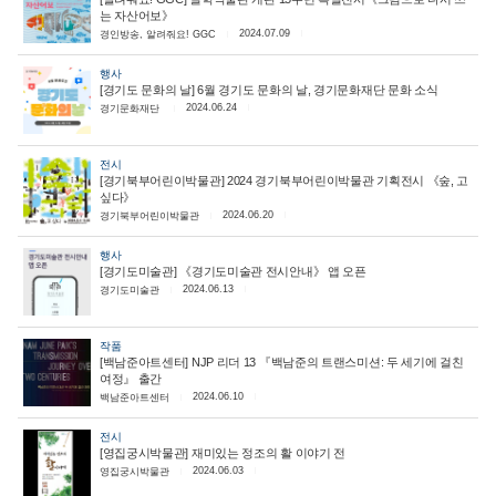
는 자산어보》
2024.07.09
경인방송, 알려줘요! GGC
행사
[경기도 문화의 날] 6월 경기도 문화의 날, 경기문화재단 문화 소식
2024.06.24
경기문화재단
전시
[경기북부어린이박물관] 2024 경기북부어린이박물관 기획전시 《숲, 고
싶다》
2024.06.20
경기북부어린이박물관
행사
[경기도미술관] 《경기도미술관 전시안내》 앱 오픈
2024.06.13
경기도미술관
작품
[백남준아트센터] NJP 리더 13 『백남준의 트랜스미션: 두 세기에 걸친
여정』 출간
2024.06.10
백남준아트센터
전시
[영집궁시박물관] 재미있는 정조의 활 이야기 전
2024.06.03
영집궁시박물관