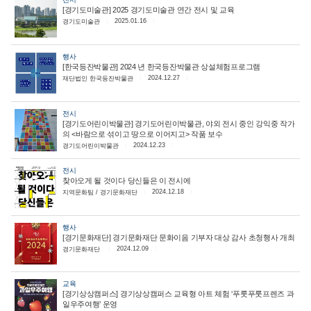
[경기도미술관] 2025 경기도미술관 연간 전시 및 교육
2025.01.16
경기도미술관
행사
[한국등잔박물관] 2024 년 한국등잔박물관 상설체험프로그램
2024.12.27
재단법인 한국등잔박물관
전시
[경기도어린이박물관] 경기도어린이박물관, 야외 전시 중인 강익중 작가
의 <바람으로 섞이고 땅으로 이어지고> 작품 보수
2024.12.23
경기도어린이박물관
전시
찾아오게 될 것이다 당신들은 이 전시에
2024.12.18
지역문화팀 / 경기문화재단
행사
[경기문화재단] 경기문화재단 문화이음 기부자 대상 감사 초청행사 개최
2024.12.09
경기문화재단
교육
[경기상상캠퍼스] 경기상상캠퍼스 교육형 아트 체험 ‘푸룻푸룻프렌즈 과
일우주여행’ 운영