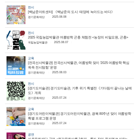
전시
[백남준아트센터] 《백남준의 도시: 태양에 녹아드는 바다》
2025.08.08
경기문화재단
전시
2025 국립농업박물관 여름방학 곤충 체험전 <농장의 비밀요원, 곤충>
2025.08.07
국립농업박물관
교육
[전곡선사박물관] 전곡선사박물관, 여름방학 맞이 ‘2025 여름방학 핵심
쏙쏙 전시탐험’ 운영
2025.08.03
경기문화재단
전시
[경기도미술관] 경기도미술관, 기후 위기 특별전《기다림이 끝나는 날에
도》개최
2025.07.24
경기문화재단
교육
[경기도어린이박물관] 경기도어린이박물관, 광복 80주년 맞이 여름방학
특별 프로그램 운영
2025.07.24
경기문화재단
공연
파주문화재단 공연 <월간문화살롱 2회차 - 롤라 장의 플라멩코 파탈>