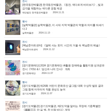
전시
[한국등잔박물관] 한국등잔박물관, 《등잔, 색다르게 바라보기》, 빛과
감각을 체험하는 색다른 경험 제공
2024.11.21
재단법인 한국등잔박물관
행사
[실학박물관] 실학박물관, 이 시대 지역 박물관의 역할과 의미를 되새기
다 2
2024.11.13
실학박물관
전시
[백남준아트센터] 《달에 사는 토끼: 시간의 거울 속 백남준의 예술》
2024.11.12
백남준아트센터
전시
[경기문화재단] 2024 경기문화재단 AI활용 장애예술 활동지원 성과공유
전시《YOU & I : 당신과 나의 인사》 개최
2024.11.07
경기문화재단
행사
[경기도박물관] 제26회 어린이 문화유산 글그림 대회 수상작 발표 글과
그림 함께 어우러져 작품 완성도 높여
2024.11.07
경기도박물관
전시
[경기도박물관] 경기도박물관, 제2도약을 알리는 무장애 기증특별전
《巖巖汪汪: 만 길 벽, 천 이랑 바다》개막