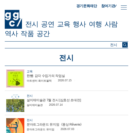
참여기관/
경기문화재단
전시
공연
교육
행사
여행
사람
역사
작품
공간
ggc/
전시
교육
한뼘: 감각 수집가의 작업실
2026.07.15
아트센터 화이트블럭
전시
설미재미술관 7월 전시 [심효선 초대전]
2026.07.14
설미재미술관
전시
문아트그라운드 뮤지엄《몽상 Rêverie》
2026.07.03
문아트그라운드 뮤지엄