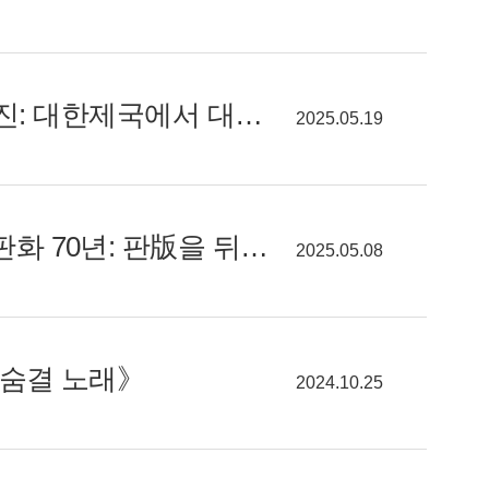
[알려줘요! GGC] '독립문 휘호'의 주인공...경기도박물관《김가진: 대한제국에서 대한민국으로》
2025.05.19
[알려줘요! GGC] 한국현대목판화의 흐름을 짚는《한국현대목판화 70년: 판版을 뒤집다》
2025.05.08
《숨결 노래》
2024.10.25