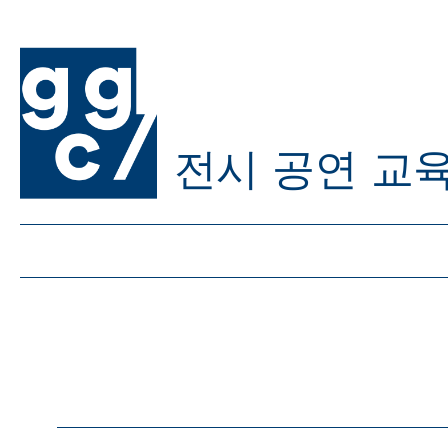
전시
공연
교
ggc/