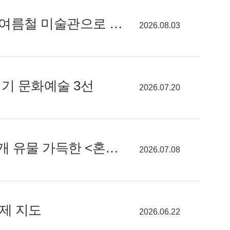
[알려줘요! GGC] 경기도미술관 20주년·백남준 서거 20주기… "여름철 미술관으로 피서 오세요"
2026.08.03
경기 문화예술 3선
2026.07.20
[알려줘요! GGC] 경기 북부 물들인 <어반 시놉시스>와 최초 공개 유물 가득한 <혼자 보긴 아까워서>
2026.07.08
축제 지도
2026.06.22