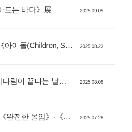
녹아드는 바다》展
2025.09.05
[알려줘요! GGC] 다시 보는 돌! 경기북부어린이박물관 기획전 《아이돌(Children, Stone)》
2025.08.22
[알려줘요! GGC] 예술로 마주하는 기후 위기, 경기도미술관《기다림이 끝나는 날에도》
2025.08.08
[알려줘요! GGC] 자연과 예술의 조우… 양주시립장욱진미술관《완전한 몰입》·《상상정원》展
2025.07.28