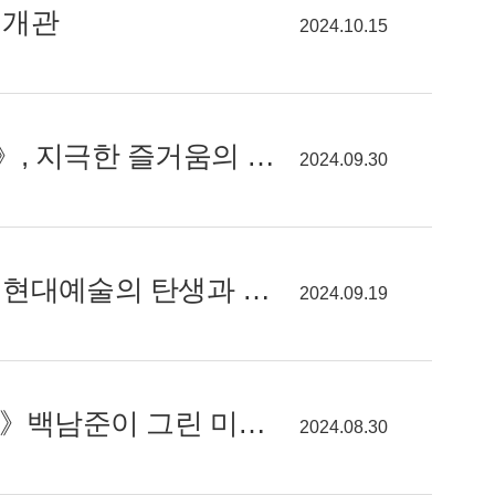
 개관
2024.10.15
[알려줘요! GGC] 2024 경기도무형유산 특별전《극락 Paradise》, 지극한 즐거움의 세계로 떠나는 여정
2024.09.30
[알려줘요! GGC] 경기도미술관《사라졌다 나타나는》, 동시대 현대예술의 탄생과 변화를 보다
2024.09.19
[알려줘요! GGC] 백남준아트센터 특별전《일어나 2024년이야!》백남준이 그린 미래, 우리의 현재를 보다
2024.08.30