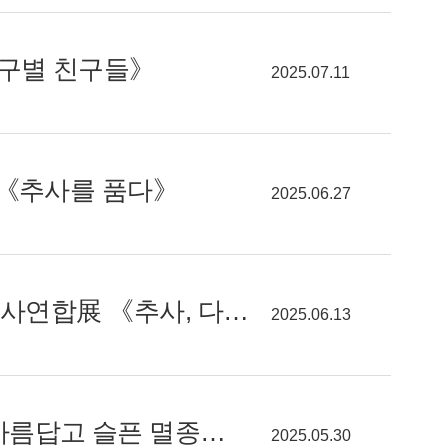
지구별 친구들》
2025.07.11
展《추사를 품다》
2025.06.27
[알려줘요! GGC] "추사의 예술혼 다시 살아나다" 실학박물관 추사연합展 《추사, 다시》
2025.06.13
[알려줘요! GGC] 멸종, 자연스러운 걸까?…전곡선사박물관《아름답고 슬픈 멸종동물 이야기》
2025.05.30