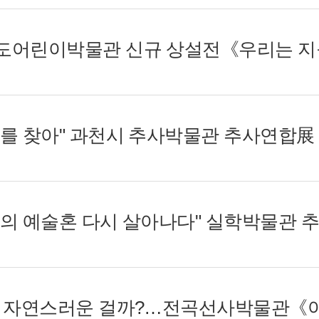
경기도어린이박물관 신규 상설전《우리는 
"추사를 찾아" 과천시 추사박물관 추사연합