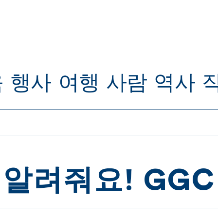
육
행사
여행
사람
역사
알려줘요! GGC